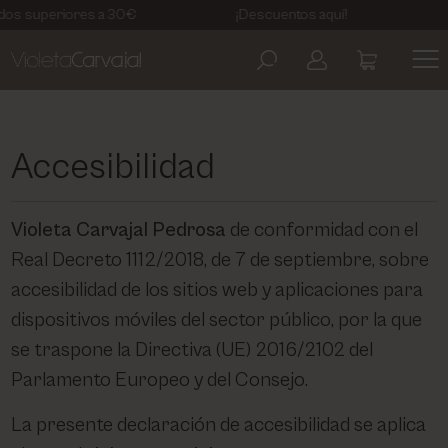
riores a 30€
¡Descuentos aquí!
6€ DTO P
ARTDECO
AVISO LEGAL
COSMETIC LEVEL
POLÍTICA DE PRIVACIDAD
Accesibilidad
EBERLIN BIOCOSMETICS
TÉRMINOS Y CONDICIONES
Violeta Carvajal Pedrosa
de conformidad con el
Real Decreto 1112/2018, de 7 de septiembre, sobre
KELAYA
POLÍTICA DE COOKIES
accesibilidad de los sitios web y aplicaciones para
dispositivos móviles del sector público, por la que
MASGLO
se traspone la Directiva (UE) 2016/2102 del
Parlamento Europeo y del Consejo.
MESOESTETIC
La presente declaración de accesibilidad se aplica