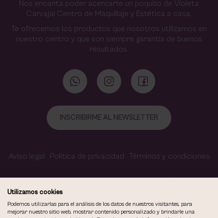
Nos encanta poder acercarte un poquito de Violeta
Carvajal Centro de Maquillaje y Estética a casa.
Te ofrecemos los productos que nosotros utilizamos en
nuestro centro y que son siempre garantía de buenos
resultados.
INSCRIBIRME AL NEWSLETTER
Aviso legal
Política de privacidad
Términos y condiciones
Política de cookies
Contacto
Accesibilidad
Utilizamos cookies
Podemos utilizarlas para el análisis de los datos de nuestros visitantes, para
mejorar nuestro sitio web, mostrar contenido personalizado y brindarle una