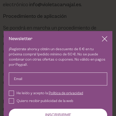
electrónico
info@violetacarvajal.es
.
Procedimiento de aplicación
Se pondrá en marcha un procedimiento de
aplicación adecuado y eficaz al que debe
Newsletter
recurrirse en caso de que la respuesta a la
¡Regístrate ahora y obtén un descuento de 6 € en tu
comunicación o a la solicitud sea insatisfactoria.
próxima compra! (pedido mínimo de 60 €. No se puede
combinar con otras ofertas o cupones. No válido en pagos
Contenido opcional
por Paypal).
Cumplimiento del nivel AA (doble-A) en las Pautas
Email
de Accesibilidad, recomendadas del W3C.
He leído y acepto la
Política de privacidad
Todas las páginas de este sitio web cumplen con
Quiero recibir publicidad de la web
las
Pautas de Accesibilidad
o Principios
Generales de Diseño Accesible establecidas del
INSCRIBIRME