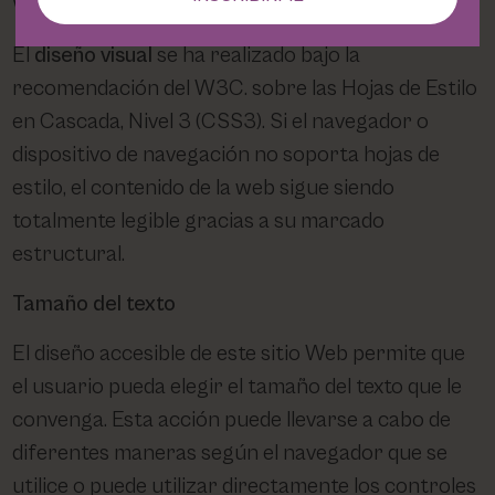
W3C.
El
diseño visual
se ha realizado bajo la
recomendación del W3C. sobre las Hojas de Estilo
en Cascada, Nivel 3 (CSS3). Si el navegador o
dispositivo de navegación no soporta hojas de
estilo, el contenido de la web sigue siendo
totalmente legible gracias a su marcado
estructural.
Tamaño del texto
El diseño accesible de este sitio Web permite que
el usuario pueda elegir el tamaño del texto que le
convenga. Esta acción puede llevarse a cabo de
diferentes maneras según el navegador que se
utilice o puede utilizar directamente los controles