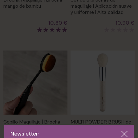
Brocha Maquillaje | Brocha
Set de 8 brochas de
PHARM FOOT
mango de bambú
maquillaje | Aplicación suave
y uniforme | Alta calidad
PHYRIS
10,30 €
10,90 €
UTSUKUSY
VICTORIA VYNN
Cepillo Maquillaje | Brocha
MULTI POWDER BRUSH de
Ovalada
Artdeco | Brocha Multi
Newsletter
Powder