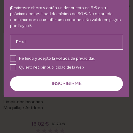
10,90 €
13,02 €
13,70 €
¡Regístrate ahora y obtén un descuento de 6 € en tu
próxima compra! (pedido mínimo de 60 €. No se puede
combinar con otras ofertas o cupones. No válido en pagos
por Paypal).
Email
He leído y acepto la
Política de privacidad
Quiero recibir publicidad de la web
INSCRIBIRME
Limpiador brochas
Maquillaje Artdeco
13,02 €
13,70 €