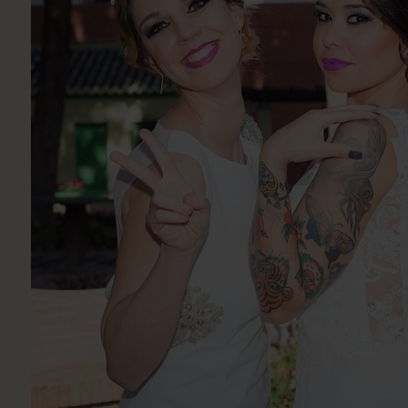
Utsukusy
Victoria Vynn