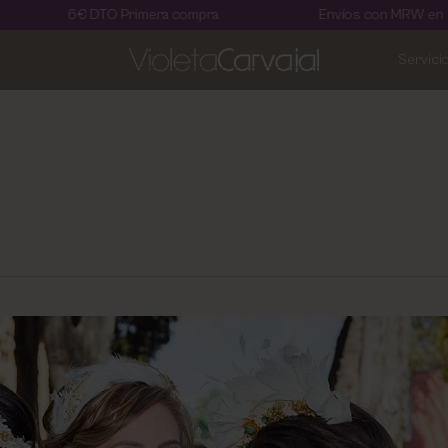
O Primera compra
Envíos con MRW en 24 horas
Servici