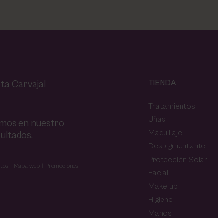
TIENDA
ta Carvajal
Tratamientos
Uñas
amos en nuestro
Maquillaje
ultados.
Despigmentante
Protección Solar
tos
Mapa web
Promociones
Facial
Make up
Higiene
Manos