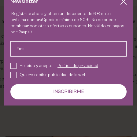
Newsletter
¡Regístrate ahora y obtén un descuento de 6 € en tu
próxima compra! (pedido mínimo de 60 €. No se puede
 la Costa Tropical de
Podrás broncearte de 
combinar con otras ofertas o cupones. No válido en pagos
de RAYOS UVA, cumple l
por Paypal).
o centro avalado por
Trabajamos el embelle
alistas en novias,
marcas, respetando la in
Email
Conocerás todos nuest
rporal, habiendo
cejas y depilación.
He leído y acepto la
Política de privacidad
eales.
Somos punto de venta 
Quiero recibir publicidad de la web
poniendo a tu
Mesoestetic
,
Utsukusy
,
ealizamos.
Victoria Vynn
INSCRIBIRME