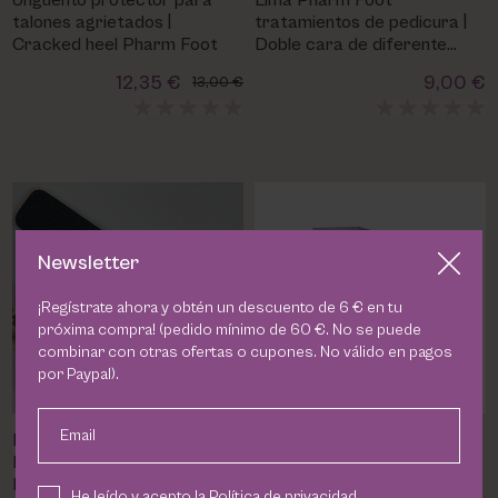
Ungüento protector para
Lima Pharm Foot
PHARM FOOT
talones agrietados |
tratamientos de pedicura |
Cracked heel Pharm Foot
Doble cara de diferente
gramaje
PHYRIS
12,35 €
9,00 €
13,00 €
UTSUKUSY
VICTORIA VYNN
Newsletter
¡Regístrate ahora y obtén un descuento de 6 € en tu
próxima compra! (pedido mínimo de 60 €. No se puede
combinar con otras ofertas o cupones. No válido en pagos
por Paypal).
Email
Pack Lima + Crema Cracked
PHARM FOOT SILVER
Heel Protector | Pharm Foot
RENOVATOR: Mascarilla
Pedicura en casa
regeneradora de piel contra
He leído y acepto la
Política de privacidad