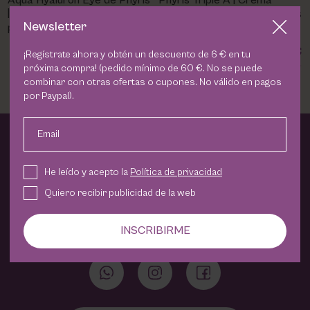
Aqua Hyaluron Eye de Phyris
Phyris Triple A | Crema
PHARM FOOT
| Hidratación y Suavidad
contorno ojos retinol | Ojeras
Newsletter
para el Contorno de Ojos
y bolsas
PHYRIS
50,05 €
54,80 €
¡Regístrate ahora y obtén un descuento de 6 € en tu
próxima compra! (pedido mínimo de 60 €. No se puede
combinar con otras ofertas o cupones. No válido en pagos
UTSUKUSY
por Paypal).
VICTORIA VYNN
Email
Nos encanta poder acercarte un poquito de Violeta
He leído y acepto la
Política de privacidad
Carvajal Centro de Maquillaje y Estética a casa.
Quiero recibir publicidad de la web
Te ofrecemos los productos que nosotros utilizamos en
nuestro centro y que son siempre garantía de buenos
resultados.
INSCRIBIRME