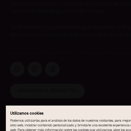
Nos encanta poder acercarte un poquito de Viole
Centro de Maquillaje y Estética a casa.
Te ofrecemos los productos que nosotros utiliz
centro y que son siempre garantía de buenos res
Atención al cliente
Envíos y devoluciones
Tarjetas regalo
Programa de pun
INSCRIBIRME AL NEWSLETTER
Utilizamos cookies
Podemos utilizarlas para el análisis de los datos de nuestros visitantes, para mejo
sitio web, mostrar contenido personalizado y brindarle una excelente experiencia e
web. Para obtener más información sobre las cookies que utilizamos, abre los ajus