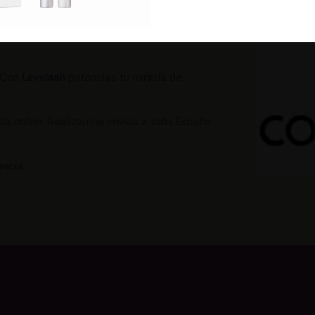
ponibilidad para que las pestañas absorban
. Con
Levelash
potencias tu mirada de
da online. Realizamos envíos a toda España
ncia.