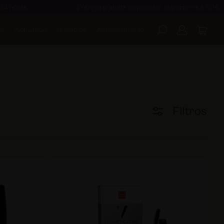
Entrega gratuita en pedidos superiores a 30€
os
Actualidad
Nosotros
Asesoramiento
Filtros