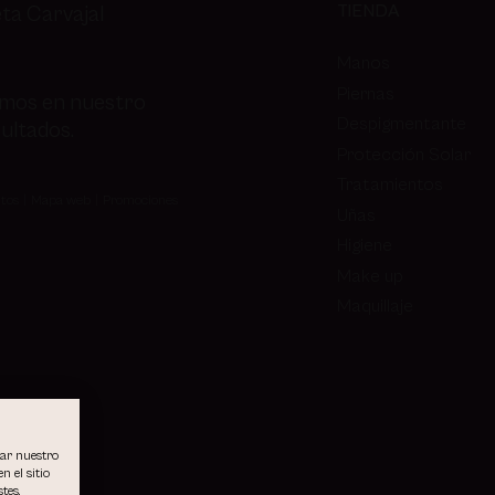
TIENDA
ta Carvajal
Manos
Piernas
amos en nuestro
Despigmentante
ultados.
Protección Solar
Tratamientos
tos
Mapa web
Promociones
Uñas
Higiene
Make up
Maquillaje
rar nuestro
n el sitio
tes.