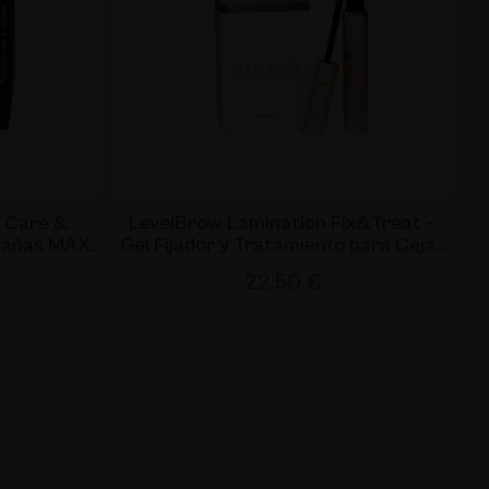
 Care &
LevelBrow Lamination Fix&Treat –
tañas MAXI
Gel Fijador y Tratamiento para Cejas
o y Volumen
Laminadas
22,50 €