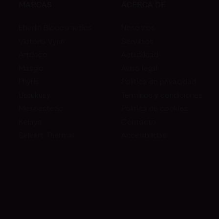
MARCAS
ACERCA DE
Eberlin Biocosmetics
Nosotros
Victoria Vynn
Servicios
Artdeco
Actualidad
Masglo
Aviso legal
Phyris
Política de privacidad
Utsukusy
Términos y condiciones
Mesoestetic
Política de cookies
Kelaya
Contacto
Selvert Thermal
Accesibilidad