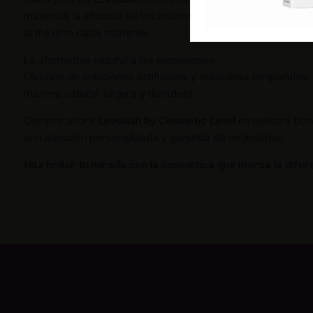
maximiza la eficacia de los activos, optimizando la biodis
al máximo cada nutriente.
La alternativa natural a las extensiones
Olvídate de soluciones artificiales y máscaras temporales
manera natural, segura y duradera.
Compra ahora
Levelash by Cosmetic Level
en nuestra tien
con atención personalizada y garantía de originalidad.
Haz brillar tu mirada con la cosmética que marca la difere