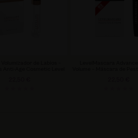
 Volumizador de Labios –
LevelMascara Advance
ss Anti-Age Cosmetic Level
Volume – Máscara de Pes
Formato 10 ml con Cuidad
22,50 €
22,50 €
Av