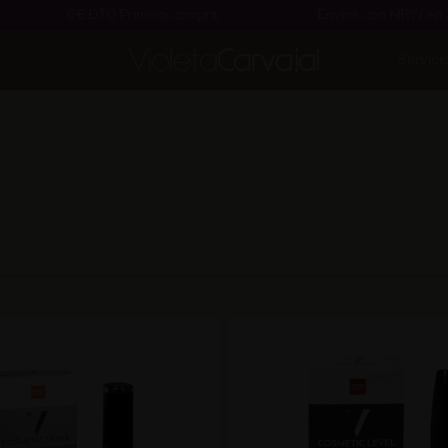
6€ DTO Primera compra
Envíos con MRW en 24 horas
Servici