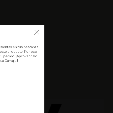
 sientas en tus pestañas
 este producto. Por eso
tu pedido. ¡Aprovéchalo
ta Carvajal!