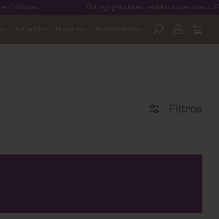
 24 horas
Entrega gratuita en pedidos superiores a 30€
os
Actualidad
Nosotros
Asesoramiento
Filtros