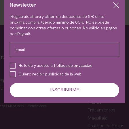
Newsletter
¡Regístrate ahora y obtén un descuento de 6 € en tu
próxima compra! (pedido mínimo de 60 €. No se puede
combinar con otras ofertas o cupones. No válido en pagos
por Paypal).
Email
TIENDA
ta Carvajal
He leído y acepto la
Política de privacidad
Uñas
Quiero recibir publicidad de la web
Piernas
amos en nuestro
Facial
ultados.
INSCRIBIRME
Despigmentante
Manos
tos
Mapa web
Promociones
Tratamientos
Maquillaje
Protección Solar