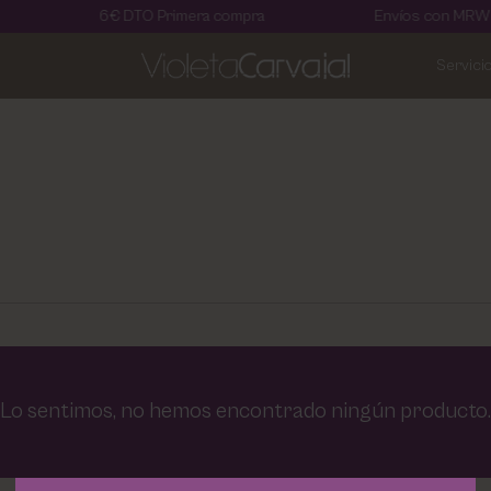
6€ DTO Primera compra
Envíos con MRW en
Servici
Lo sentimos, no hemos encontrado ningún producto.