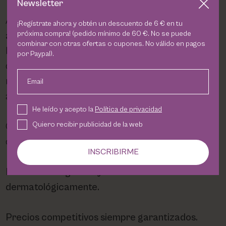
Newsletter
Además, en
Violeta Carvajal
te ofrecemos un
¡Regístrate ahora y obtén un descuento de 6 € en tu
próxima compra! (pedido mínimo de 60 €. No se puede
asesoramiento facial gratuito y personalizado
.
combinar con otras ofertas o cupones. No válido en pagos
De forma online podrás recibir un diagnóstico
por Paypal).
directo de la mano de Violeta Carvajal, que ha
mejorado la piel de cientos de clientas con rutinas
Email
adaptadas y productos realmente eficaces.
He leído y acepto la
Política de privacidad
Quiero recibir publicidad de la web
Comprar en nuestra tienda online es sinónimo de
confianza:
INSCRIBIRME
Productos originales y testados
dermatológicamente.
Precios competitivos siempre garantizados.