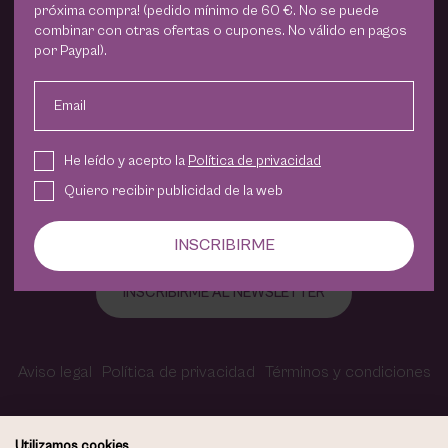
PHARM FOOT
próxima compra! (pedido mínimo de 60 €. No se puede
combinar con otras ofertas o cupones. No válido en pagos
por Paypal).
Nos encanta poder acercarte un poquito de Violeta
PHYRIS
Carvajal Centro de Maquillaje y Estética a casa.
Email
Te ofrecemos los productos que nosotros utilizamos en
UTSUKUSY
nuestro centro y que son siempre garantía de buenos
resultados.
He leído y acepto la
Política de privacidad
Quiero recibir publicidad de la web
VICTORIA VYNN
INSCRIBIRME
INSCRIBIRME AL NEWSLETTER
Aviso legal
Política de privacidad
Términos y condiciones
Política de cookies
Contacto
Accesibilidad
Utilizamos cookies