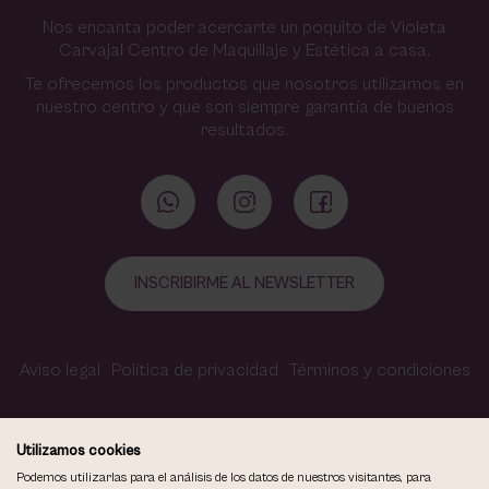
Nos encanta poder acercarte un poquito de Violeta
Carvajal Centro de Maquillaje y Estética a casa.
Te ofrecemos los productos que nosotros utilizamos en
nuestro centro y que son siempre garantía de buenos
resultados.
INSCRIBIRME AL NEWSLETTER
Aviso legal
Política de privacidad
Términos y condiciones
Política de cookies
Contacto
Accesibilidad
Utilizamos cookies
Podemos utilizarlas para el análisis de los datos de nuestros visitantes, para