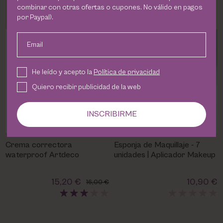
combinar con otras ofertas o cupones. No válido en pagos
por Paypal).
Email
He leído y acepto la
Política de privacidad
Quiero recibir publicidad de la web
INSCRIBIRME
Crema correctora
Esponja de Maquillaje - 7
waterproof Artdeco
unidades | Aplicador Makeup
15,20 €
10,90 €
16,00 €