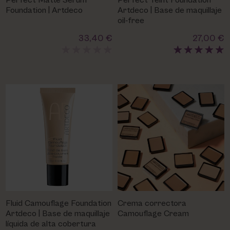
Perfect Matte Serum
Perfect Teint Foundation
PHARM FOOT
Foundation | Artdeco
Artdeco | Base de maquillaje
oil-free
PHYRIS
33,40 €
27,00 €
UTSUKUSY
VICTORIA VYNN
Fluid Camouflage Foundation
Crema correctora
Artdeco | Base de maquillaje
Camouflage Cream
líquida de alta cobertura