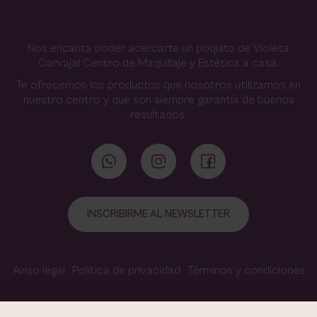
Nos encanta poder acercarte un poquito de Violeta
Carvajal Centro de Maquillaje y Estética a casa.
Te ofrecemos los productos que nosotros utilizamos en
nuestro centro y que son siempre garantía de buenos
resultados.
INSCRIBIRME AL NEWSLETTER
Aviso legal
Política de privacidad
Términos y condiciones
Política de cookies
Contacto
Accesibilidad