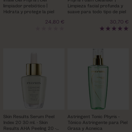
Intelli Gel Phyris | Gel
Phyris Foam Cleanser |
PHARM FOOT
limpiador prebiótico |
Limpieza facial profunda y
Hidrata y protege la piel
suave para todo tipo de piel
PHYRIS
24,80 €
30,70 €
UTSUKUSY
VICTORIA VYNN
Skin Results Serum Peel
Astringent Tonic Phyris -
Index 20 30 ml. - Skin
Tónico Astringente para Piel
Results AHA Peeling 20 -
Grasa y Acneica