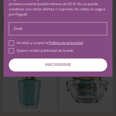
próxima compra! (pedido mínimo de 60 €. No se puede
combinar con otras ofertas o cupones. No válido en pagos
por Paypal).
Aqua Hyaluron Cream Phyris
Aqua Hyaluron Sleep de
| Rellena arrugas e hidrata
Phyris | Hidratación
pieles mixtas, normales y
Nocturna Profunda para
Email
secas
Pieles Secas y
64,40 €
64,40 €
Deshidratadas
He leído y acepto la
Política de privacidad
Quiero recibir publicidad de la web
INSCRIBIRME