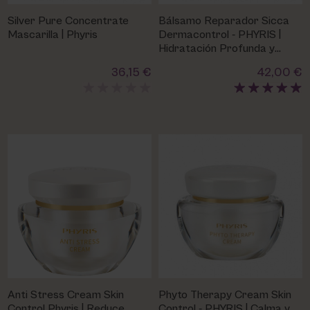
Silver Pure Concentrate
Bálsamo Reparador Sicca
Mascarilla | Phyris
Dermacontrol - PHYRIS |
Hidratación Profunda y
Calmante
36,15 €
42,00 €
Anti Stress Cream Skin
Phyto Therapy Cream Skin
Control Phyris | Reduce
Control - PHYRIS | Calma y