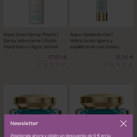
Aqua Somi Spray Phyris |
Aqua Hyaluron Gel |
Spray hidratante | Ácido
Hidratación ligera y
Hialurónico | Agua termal
equilibrante con ácido
hialurónico
27,60 €
51,20 €
Newsletter
¡Regístrate ahora y obtén un descuento de 6 € en tu