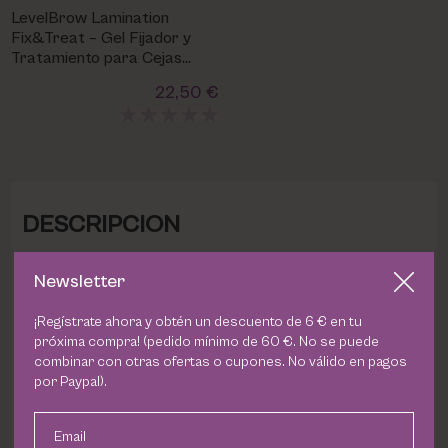
LevelBrow Lamination
Fix&Treat – Gel Fijador y
Tratamiento para Cejas
Laminadas
22,50 €
DESCRIPCION
Dile adiós a las pestañas cortas, débiles y sin vida. Con
Newsletter
Levellash Sérum de Pestañas
, tu mirada gana fuerza,
¡Regístrate ahora y obtén un descuento de 6 € en tu
volumen y longitud de manera natural.
próxima compra! (pedido mínimo de 60 €. No se puede
combinar con otras ofertas o cupones. No válido en pagos
Su fórmula innovadora actúa desde la raíz, estimulando
por Paypal).
el crecimiento y nutriendo cada pestaña para que
luzcan más largas, densas y resistentes. En solo unas
Email