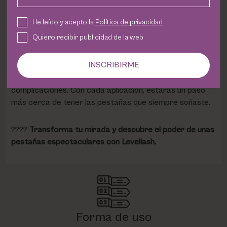
semanas de uso constante, notarás la diferencia:
pestañas más visibles, con un acabado impactante y
He leído y acepto la
Política de privacidad
saludable.
Quiero recibir publicidad de la web
Olvídate de las extensiones o los tratamientos costosos.
INSCRIBIRME
Levellash es fácil de aplicar, seguro y efectivo
, pensado
para mujeres que quieren realzar su mirada sin
complicaciones. Con cada aplicación, estarás un paso
más cerca de tener las pestañas que siempre soñaste.
????
Transforma tu mirada y descubre el poder de unas
pestañas espectaculares con Levellash.
Forma de uso