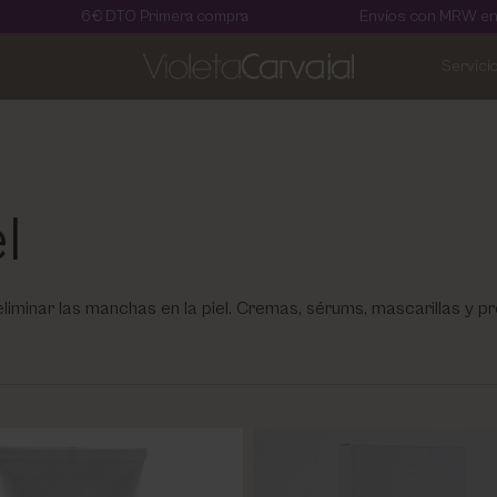
6€ DTO Primera compra
Envíos con MRW en 24 horas
Servici
l
iminar las manchas en la piel. Cremas, sérums, mascarillas y 