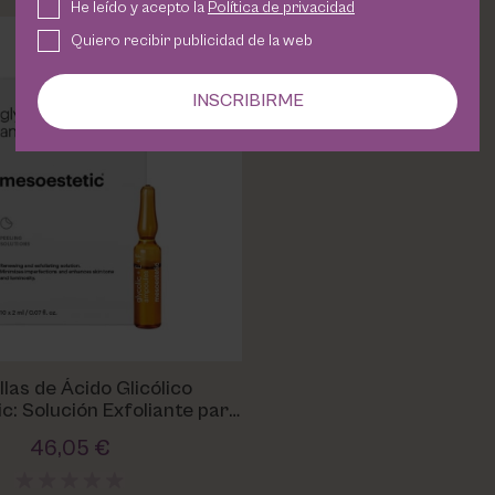
He leído y acepto la
Política de privacidad
Quiero recibir publicidad de la web
INSCRIBIRME
las de Ácido Glicólico
c: Solución Exfoliante para
enovación Celular
46,05 €