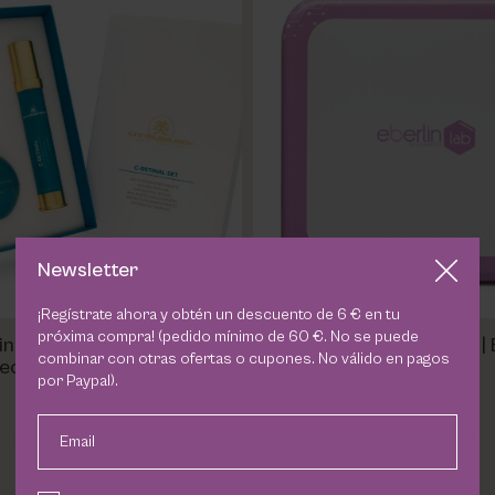
Newsletter
¡Regístrate ahora y obtén un descuento de 6 € en tu
próxima compra! (pedido mínimo de 60 €. No se puede
nal Utsukusy | Previene el
Ácido Glicólico Ampollas | 
combinar con otras ofertas o cupones. No válido en pagos
ecimiento | Retinaldehído,
por Paypal).
tamina A, antiedad
123,00 €
73,38 €
Email