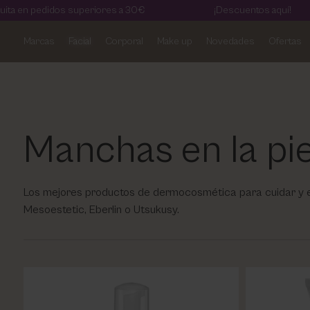
didos superiores a 30€
¡Descuentos aquí!
Marcas
Facial
Corporal
Make up
Novedades
Ofertas
Artdeco
Aviso legal
Cosmetic Level
Política de privacidad
Eberlin Biocosmetics
Términos y condiciones
Manchas en la pie
Kelaya
Política de cookies
Los mejores productos de dermocosmética para cuidar y el
Masglo
Mesoestetic, Eberlin o Utsukusy.
Mesoestetic
Pharm Foot
Phyris