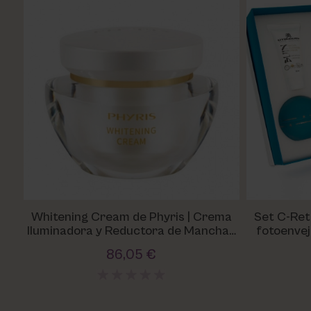
Whitening Cream de Phyris | Crema
Set C-Reti
Iluminadora y Reductora de Manchas
fotoenvej
para Piel Radiante
vi
86,05 €