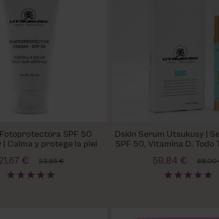
Fotoprotectora SPF 50
Dskin Serum Utsukusy | S
| Calma y protege la piel
SPF 50, Vitamina D, Todo T
21,67 €
59,84 €
23,55 €
68,00