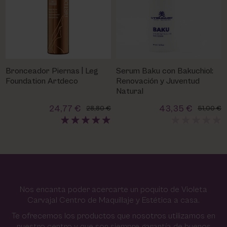
Bronceador Piernas | Leg
Serum Baku con Bakuchiol:
Foundation Artdeco
Renovación y Juventud
Natural
24,77 €
43,35 €
28,80 €
51,00 €
Nos encanta poder acercarte un poquito de Violeta
Carvajal Centro de Maquillaje y Estética a casa.
Te ofrecemos los productos que nosotros utilizamos en
nuestro centro y que son siempre garantía de buenos