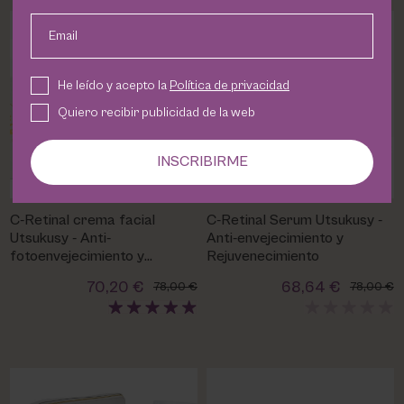
Email
He leído y acepto la
Política de privacidad
Quiero recibir publicidad de la web
INSCRIBIRME
C-Retinal crema facial
C-Retinal Serum Utsukusy -
Utsukusy - Anti-
Anti-envejecimiento y
fotoenvejecimiento y
Rejuvenecimiento
Rejuvenecimiento
70,20 €
68,64 €
78,00 €
78,00 €