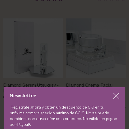
Diamond Serum Utsukusy -
Diamond Crema Facial
Efecto Lifting y Luminosidad
Utsukusy - Efecto Lifting y
Newsletter
con Ingredientes de Lujo
Rejuvenecimiento con
Ingredientes de Lujo
83,10 €
90,48 €
97,76 €
104,00 €
¡Regístrate ahora y obtén un descuento de 6 € en tu
próxima compra! (pedido mínimo de 60 €. No se puede
combinar con otras ofertas o cupones. No válido en pagos
por Paypal).