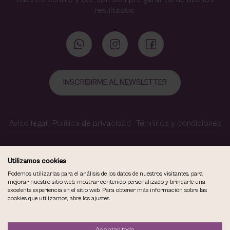
resultados.
INSCRIBIRME AL NEWSLETTER
Aviso legal
Política de privacidad
Términos y condiciones
Política de cookies
Contacto
Accesibilidad
Utilizamos cookies
Podemos utilizarlas para el análisis de los datos de nuestros visitantes, para
mejorar nuestro sitio web, mostrar contenido personalizado y brindarle una
excelente experiencia en el sitio web. Para obtener más información sobre las
COPYRIGHT © 2026
cookies que utilizamos, abre los ajustes.
VIOLETA CARVAJAL CENTRO DE MAQUILLAJE Y ESTÉTICA.
TODOS LOS DERECHOS RESERVADOS.