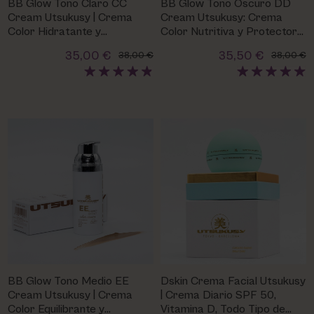
BB Glow Tono Claro CC
BB Glow Tono Oscuro DD
PHARM FOOT
Cream Utsukusy | Crema
Cream Utsukusy: Crema
Color Hidratante y
Color Nutritiva y Protectora
Protectora
SPF 50
PHYRIS
35,00 €
35,50 €
38,00 €
38,00 €
UTSUKUSY
VICTORIA VYNN
BB Glow Tono Medio EE
Dskin Crema Facial Utsukusy
Cream Utsukusy | Crema
| Crema Diario SPF 50,
Color Equilibrante y
Vitamina D, Todo Tipo de