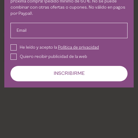
próxima compra! (pedido mínimo de 60 €. No se puede
PHARM FOOT
combinar con otras ofertas o cupones. No válido en pagos
por Paypal).
¡Feliz cumpleaños!
PHYRIS
Email
UTSUKUSY
He leído y acepto la
Política de privacidad
Bienvenida
Quiero recibir publicidad de la web
VICTORIA VYNN
INSCRIBIRME