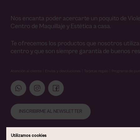
Nos encanta poder acercarte un poquito de Viole
Centro de Maquillaje y Estética a casa.
Te ofrecemos los productos que nosotros utiliz
centro y que son siempre garantía de buenos res
Atención al cliente
Envíos y devoluciones
Tarjetas regalo
Programa de pun
INSCRIBIRME AL NEWSLETTER
Utilizamos cookies