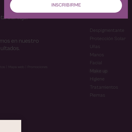
INSCRIBIRME
TIENDA
ta Carvajal
Despigmentante
Protección Solar
amos en nuestro
Uñas
ultados.
Manos
Facial
tos
Mapa web
Promociones
Make up
Higiene
Tratamientos
Piernas