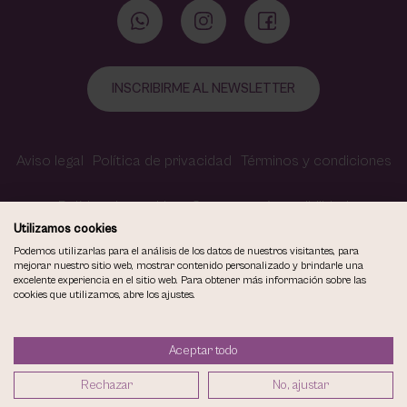
INSCRIBIRME AL NEWSLETTER
Aviso legal
Política de privacidad
Términos y condiciones
Política de cookies
Contacto
Accesibilidad
Utilizamos cookies
Podemos utilizarlas para el análisis de los datos de nuestros visitantes, para
mejorar nuestro sitio web, mostrar contenido personalizado y brindarle una
excelente experiencia en el sitio web. Para obtener más información sobre las
COPYRIGHT © 2026
cookies que utilizamos, abre los ajustes.
VIOLETA CARVAJAL CENTRO DE MAQUILLAJE Y ESTÉTICA.
TODOS LOS DERECHOS RESERVADOS.
Aceptar todo
DISEÑO WEB SGM
Rechazar
No, ajustar