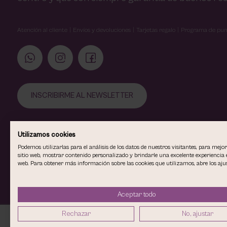
Atención al cliente
Envíos y devoluciones
Tarjetas regalo
Programa de pun
INSCRIBIRME AL NEWSLETTER
Utilizamos cookies
Podemos utilizarlas para el análisis de los datos de nuestros visitantes, para mejo
sitio web, mostrar contenido personalizado y brindarle una excelente experiencia e
web. Para obtener más información sobre las cookies que utilizamos, abre los ajus
Aceptar todo
COPYRIGHT © 2026
VIOLETA CARVAJAL CENTRO DE MAQUILLAJ
Rechazar
No, ajustar