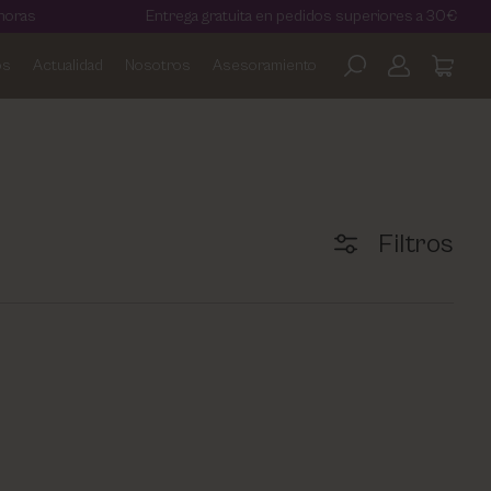
Entrega gratuita en pedidos superiores a 30€
¡
os
Actualidad
Nosotros
Asesoramiento
Filtros