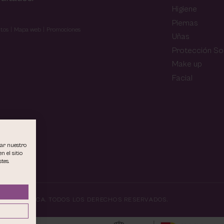
Higiene
Piernas
tos
Mapa web
Promociones
Uñas
Protección So
Make up
Facial
rar nuestro
n el sitio
tes.
E Y ESTÉTICA.
TODOS LOS DERECHOS RESERVADOS.