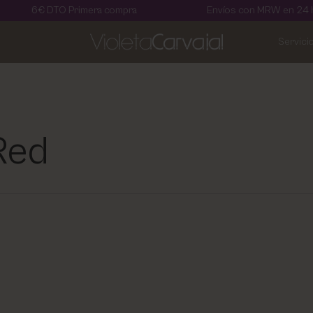
TO Primera compra
Envíos con MRW en 24 horas
Servici
Red