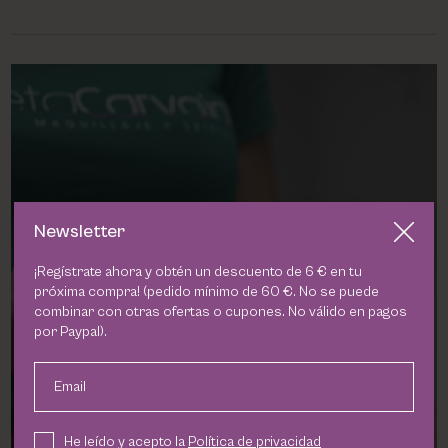
PHARM FOOT
PHYRIS
UTSUKUSY
VICTORIA VYNN
Newsletter
¡Regístrate ahora y obtén un descuento de 6 € en tu
próxima compra! (pedido mínimo de 60 €. No se puede
combinar con otras ofertas o cupones. No válido en pagos
por Paypal).
Mesoestetic
Email
VER PRODUCTOS
He leído y acepto la
Política de privacidad