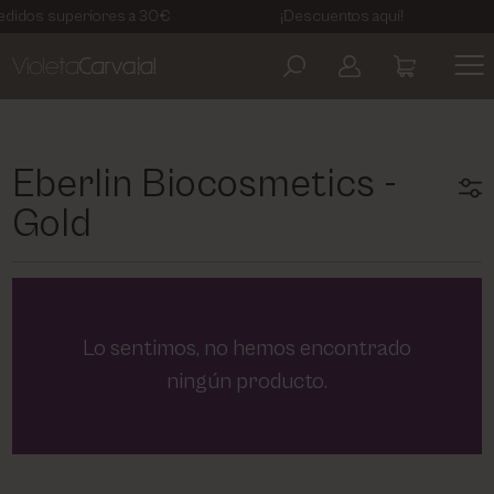
edidos superiores a 30€
¡Descuentos aquí!
ARTDECO
AVISO LEGAL
COSMETIC LEVEL
POLÍTICA DE PRIVACIDAD
Eberlin Biocosmetics -
Gold
EBERLIN BIOCOSMETICS
TÉRMINOS Y CONDICIONES
KELAYA
POLÍTICA DE COOKIES
Lo sentimos, no hemos encontrado
MASGLO
ningún producto.
MESOESTETIC