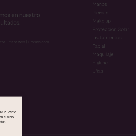
Manos
Piernas
amos en nuestro
Make up
ultados.
Protección Solar
Tratamientos
tos
Mapa web
Promociones
Facial
Maquillaje
Higiene
Uñas
rar nuestro
n el sitio
tes.