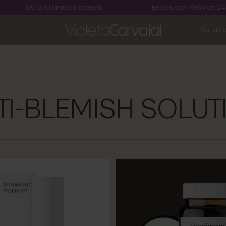
TO Primera compra
Envíos con MRW en 24 horas
Servici
NTI-BLEMISH SOLU