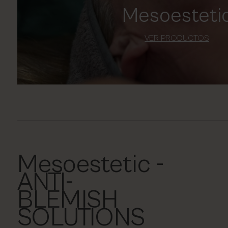
Mesoesteti
VER PRODUCTOS
Mesoestetic -
ANTI-
BLEMISH
SOLUTIONS