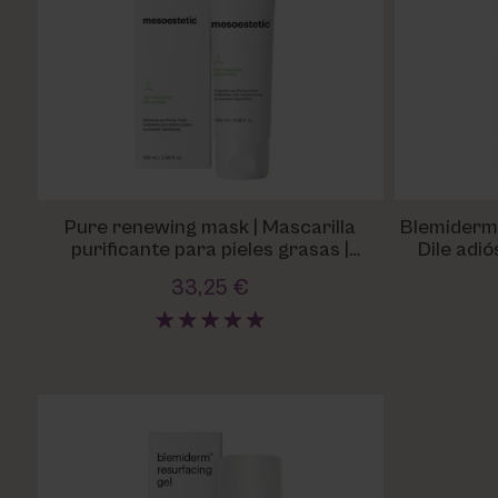
Utsukusy
Victoria Vynn
Pure renewing mask | Mascarilla
Blemiderm
purificante para pieles grasas |
Dile adió
mesoestetic®
33,25 €