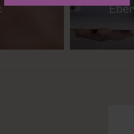
c
Eber