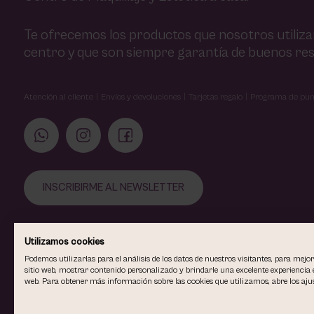
Te ofrecemos los productos que nosotros utiliz
centro y que son siempre garantía de buenos res
Atención al cliente
Envíos y devoluciones
Tarjetas regalo
Programa de pun
INSCRIBIRME AL NEWSLETTER
Utilizamos cookies
Podemos utilizarlas para el análisis de los datos de nuestros visitantes, para mejo
sitio web, mostrar contenido personalizado y brindarle una excelente experiencia e
web. Para obtener más información sobre las cookies que utilizamos, abre los ajus