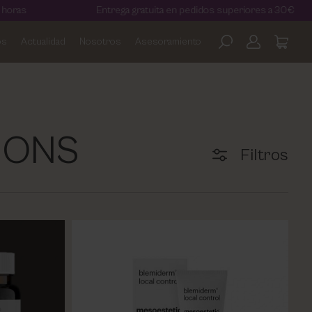
Entrega gratuita en pedidos superiores a 30€
os
Actualidad
Nosotros
Asesoramiento
TIONS
Filtros