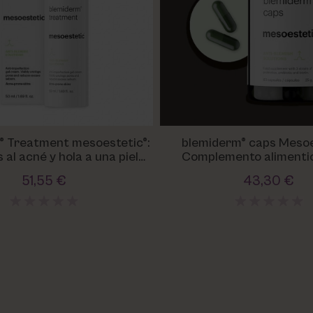
® Treatment mesoestetic®:
blemiderm® caps Mesoe
s al acné y hola a una piel
Complemento alimentic
limpia
imperfeccione
51,55 €
43,30 €