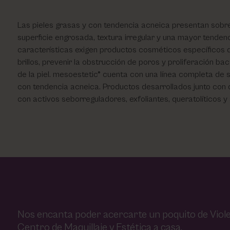
Las pieles grasas y con tendencia acneica presentan sobr
superficie engrosada, textura irregular y una mayor tenden
características exigen productos cosméticos específicos q
brillos, prevenir la obstrucción de poros y proliferación ba
de la piel. mesoestetic® cuenta con una línea completa de s
con tendencia acneica. Productos desarrollados junto con
con activos seborreguladores, exfoliantes, queratolíticos y
Nos encanta poder acercarte un poquito de Viole
Centro de Maquillaje y Estética a casa.