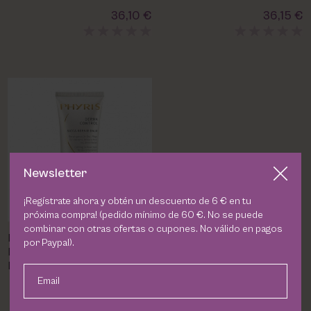
36,10 €
36,15 €
Newsletter
¡Regístrate ahora y obtén un descuento de 6 € en tu
próxima compra! (pedido mínimo de 60 €. No se puede
combinar con otras ofertas o cupones. No válido en pagos
Bálsamo Reparador Sicca
por Paypal).
Dermacontrol - PHYRIS |
Hidratación Profunda y
Calmante
Email
42,00 €