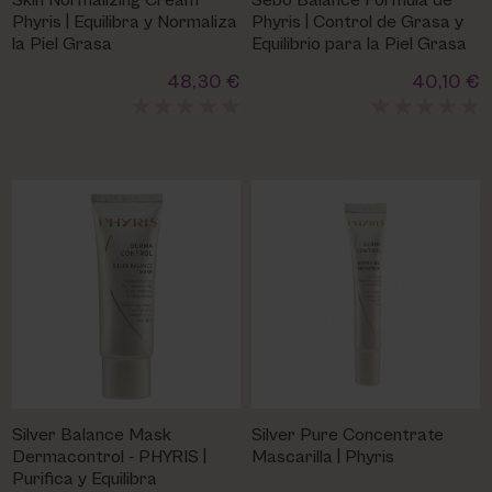
Skin Normalizing Cream
Sebo Balance Formula de
PHARM FOOT
Phyris | Equilibra y Normaliza
Phyris | Control de Grasa y
la Piel Grasa
Equilibrio para la Piel Grasa
PHYRIS
48,30 €
40,10 €
UTSUKUSY
VICTORIA VYNN
Silver Balance Mask
Silver Pure Concentrate
Dermacontrol - PHYRIS |
Mascarilla | Phyris
Purifica y Equilibra