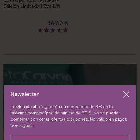
Set Reparador Utsukusy
PHARM FOOT
Edición Limitada | Eye Lift
PHYRIS
46,00 €
UTSUKUSY
VICTORIA VYNN
Newsletter
¡Regístrate ahora y obtén un descuento de 6 € en tu
próxima compra! (pedido mínimo de 60 €. No se puede
combinar con otras ofertas o cupones. No válido en pagos
por Paypal).