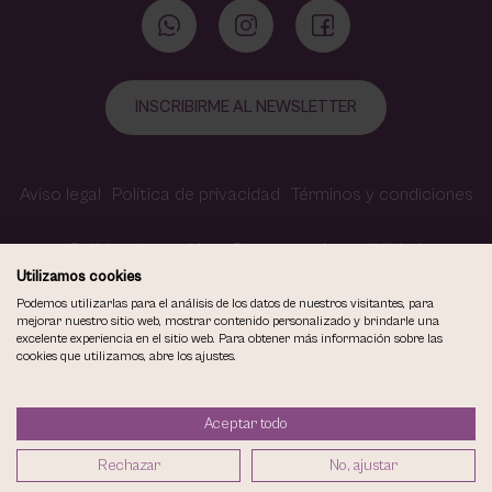
INSCRIBIRME AL NEWSLETTER
Aviso legal
Política de privacidad
Términos y condiciones
Política de cookies
Contacto
Accesibilidad
Utilizamos cookies
Podemos utilizarlas para el análisis de los datos de nuestros visitantes, para
mejorar nuestro sitio web, mostrar contenido personalizado y brindarle una
excelente experiencia en el sitio web. Para obtener más información sobre las
COPYRIGHT © 2026
cookies que utilizamos, abre los ajustes.
VIOLETA CARVAJAL CENTRO DE MAQUILLAJE Y ESTÉTICA.
TODOS LOS DERECHOS RESERVADOS.
Aceptar todo
DISEÑO WEB SGM
Rechazar
No, ajustar