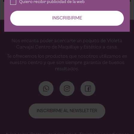
Quiero recibir publicidad de la web
INSCRIBIRME
Nos encanta poder acercarte un poquito de Violeta
Carvajal Centro de Maquillaje y Estética a casa.
Te ofrecemos los productos que nosotros utilizamos en
nuestro centro y que son siempre garantía de buenos
resultados.
INSCRIBIRME AL NEWSLETTER