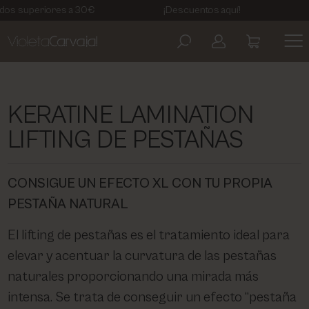
es a 30€
¡Descuentos aquí!
6€ DTO Prim
ARTDECO
AVISO LEGAL
COSMETIC LEVEL
POLÍTICA DE PRIVACIDAD
KERATINE LAMINATION
LIFTING DE PESTAÑAS
EBERLIN BIOCOSMETICS
TÉRMINOS Y CONDICIONES
CONSIGUE UN EFECTO XL CON TU PROPIA
KELAYA
POLÍTICA DE COOKIES
PESTAÑA NATURAL
MASGLO
El lifting de pestañas es el tratamiento ideal para
elevar y acentuar la curvatura de las pestañas
MESOESTETIC
naturales proporcionando una mirada más
intensa. Se trata de conseguir un efecto “pestaña