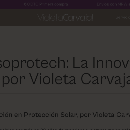
6€ DTO Primera compra
Envíos con MRW en 24 hora
Servici
oprotech: La Innov
 por Violeta Carvaj
ón en Protección Solar, por Violeta Carv