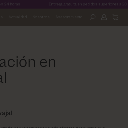
s
Entrega gratuita en pedidos superiores a 30€
os
Actualidad
Nosotros
Asesoramiento
ación en
al
ajal