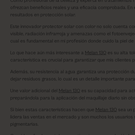
Como profesional de la belleza y experta en tratamientos
ofrezcan beneficios reales y una eficacia comprobada. En 
Utsukusy
resultados en protección solar.
Este innovador protector solar con color no solo cuenta co
Victoria Vynn
visible, radiación infrarroja y amenazas como el fotoenvejeci
cual es fundamental en mi profesión donde cuido la piel d
Lo que hace aún más interesante a
Melan 130
es su alta to
característica es crucial para garantizar que mis clientes 
Además, su resistencia al agua garantiza una protección dur
dejar residuos grasos, lo cual es un detalle importante pa
Une valor adicional del
Melan 130
es su capacidad para actu
preparándola para la aplicación del maquillaje diario sin ob
Si bien estas características hacen que
Melan 130
sea un p
lidera las ventas en el mercado y son muchos los usuarios 
pigmentarias.