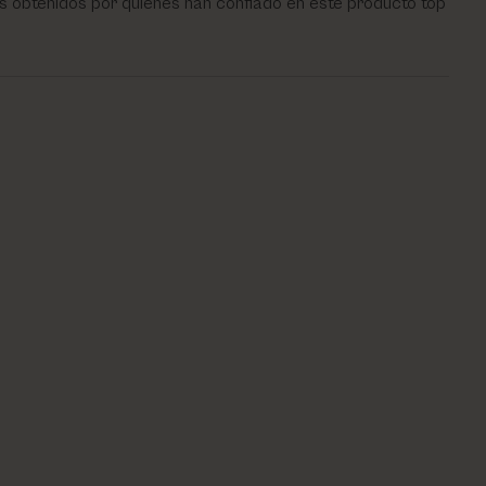
s obtenidos por quienes han confiado en este producto top