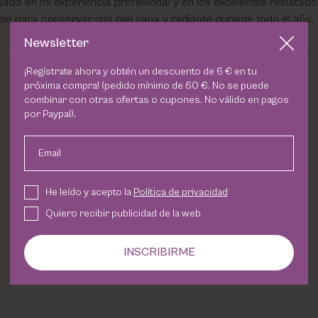
a en mi experiencia profesional y en los excelentes resultado
e para conservar una piel sana y radiante durante todo el año.
Newsletter
¡Regístrate ahora y obtén un descuento de 6 € en tu
próxima compra! (pedido mínimo de 60 €. No se puede
combinar con otras ofertas o cupones. No válido en pagos
por Paypal).
Email
He leído y acepto la
Política de privacidad
Quiero recibir publicidad de la web
INSCRIBIRME