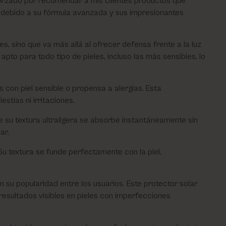
forzado por recomendar a mis clientes productos que
 debido a su fórmula avanzada y sus impresionantes
, sino que va más allá al ofrecer defensa frente a la luz
apto para todo tipo de pieles, incluso las más sensibles, lo
 con piel sensible o propensa a alergias. Esta
stias ni irritaciones.
ue su textura ultraligera se absorbe instantáneamente sin
ar.
u textura se funde perfectamente con la piel,
 su popularidad entre los usuarios. Este protector solar
resultados visibles en pieles con imperfecciones