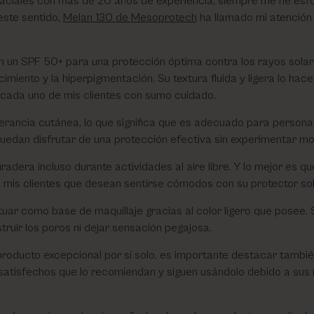
 faciales con más de 20 años de experiencia, siempre me he es
este sentido,
Melan 130 de Mesoprotech
ha llamado mi atención
n un SPF 50+ para una protección óptima contra los rayos solares
miento y la hiperpigmentación. Su textura fluida y ligera lo hace 
e cada uno de mis clientes con sumo cuidado.
lerancia cutánea, lo que significa que es adecuado para personas
puedan disfrutar de una protección efectiva sin experimentar mole
adera incluso durante actividades al aire libre. Y lo mejor es q
ra mis clientes que desean sentirse cómodos con su protector sol
ar como base de maquillaje gracias al color ligero que posee. S
struir los poros ni dejar sensación pegajosa.
roducto excepcional por sí solo, es importante destacar también
satisfechos que lo recomiendan y siguen usándolo debido a sus 