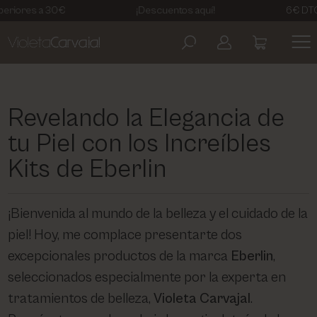
s a 30€
¡Descuentos aquí!
6€ DTO Primer
ARTDECO
AVISO LEGAL
COSMETIC LEVEL
POLÍTICA DE PRIVACIDAD
Revelando la Elegancia de
tu Piel con los Increíbles
EBERLIN BIOCOSMETICS
TÉRMINOS Y CONDICIONES
Kits de Eberlin
KELAYA
POLÍTICA DE COOKIES
¡Bienvenida al mundo de la belleza y el cuidado de la
piel! Hoy, me complace presentarte dos
MASGLO
excepcionales productos de la marca
Eberlin
,
seleccionados especialmente por la experta en
MESOESTETIC
tratamientos de belleza,
Violeta Carvajal
.