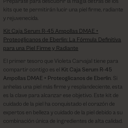
Prepárate para descubrir la magia detrás de los
PHARM FOOT
kits que te permitirán lucir una piel firme, radiante
y rejuvenecida.
PHYRIS
Kit Caja Serum R-45 Ampollas DMAE +
UTSUKUSY
Proteoglicanos de Eberlin: La Fórmula Definitiva
para una Piel Firme y Radiante
VICTORIA VYNN
El primer tesoro que Violeta Carvajal tiene para
compartir contigo es el
Kit Caja Serum R-45
Ampollas DMAE + Proteoglicanos de Eberlin
. Si
anhelas una piel más firme y resplandeciente, esta
es la clave para alcanzar ese objetivo. Este kit de
cuidado de la piel ha conquistado el corazón de
expertos en belleza y cuidado de la piel debido a su
combinación única de ingredientes de alta calidad.