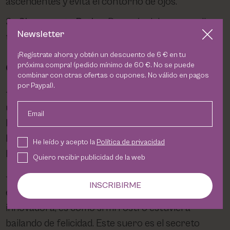
ascendentes y evita el contorno de ojos.
Sigue con tu Rutina
: Después del suero, aplica
Newsletter
tu crema hidratante y protector solar.
¡Regístrate ahora y obtén un descuento de 6 € en tu
próxima compra! (pedido mínimo de 60 €. No se puede
Opiniones de Usuarios
combinar con otras ofertas o cupones. No válido en pagos
por Paypal).
Laura
: La densimatrix de Mesoestetic es como
un elixir de juventud! ¡Es como si mi piel estuviera
Email
bebiendo de la fuente de la eterna lozanía!
Definitivamente un must-have en mi rutina de
He leído y acepto la
Política de privacidad
belleza.
Quiero recibir publicidad de la web
Nuria
: El suero HA Densimatrix de Mesoestetic
INSCRIBIRME
es como un abrazo para la piel! Con su fórmula
innovadora, es como si mi rostro estuviera
bailando de felicidad. Este suero es el secreto