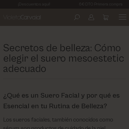
¡Descuentos aquí!
6€ DTO Primera compra
ARTDECO
AVISO LEGAL
COSMETIC LEVEL
POLÍTICA DE PRIVACIDAD
Secretos de belleza: Cómo
elegir el suero mesoestetic
EBERLIN BIOCOSMETICS
TÉRMINOS Y CONDICIONES
adecuado
KELAYA
POLÍTICA DE COOKIES
¿Qué es un Suero Facial y por qué es
MASGLO
Esencial en tu Rutina de Belleza?
MESOESTETIC
Los sueros faciales, también conocidos como
sérum, son productos de cuidado de la piel