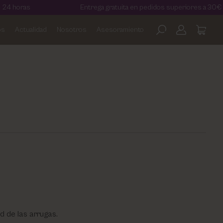
Entrega gratuita en pedidos superiores a 30€
os
Actualidad
Nosotros
Asesoramiento
d de las arrugas.