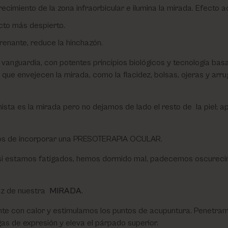
miento de la zona infraorbicular e ilumina la mirada. Efecto acl
cto más despierto.
enante, reduce la hinchazón.
anguardia, con potentes principios biológicos y tecnología bas
es que envejecen la mirada, como la flacidez, bolsas, ojeras y ar
ta es la mirada pero no dejamos de lado el resto de la piel; ap
os de incorporar una PRESOTERAPIA OCULAR.
 si estamos fatigados, hemos dormido mal, padecemos oscurecim
luz de nuestra
MIRADA
.
te con calor y estimulamos los puntos de acupuntura. Penetram
gas de expresión y eleva el párpado superior.