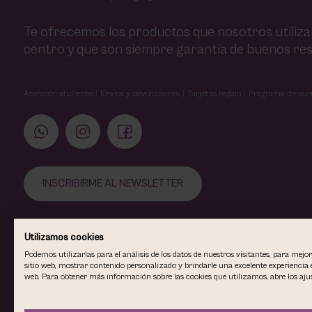
Te ofrecemos los productos que nosotros utiliz
centro y que son siempre garantía de buenos res
Atención al cliente
Envíos y devoluciones
Tarjetas regalo
Programa de pun
INSCRIBIRME AL NEWSLETTER
Utilizamos cookies
Podemos utilizarlas para el análisis de los datos de nuestros visitantes, para mejo
sitio web, mostrar contenido personalizado y brindarle una excelente experiencia e
web. Para obtener más información sobre las cookies que utilizamos, abre los ajus