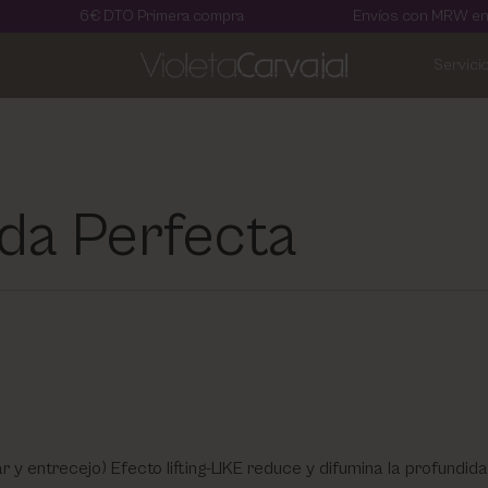
6€ DTO Primera compra
Envíos con MRW en 24 horas
Servici
da Perfecta
entrecejo) Efecto lifting-LIKE reduce y difumina la profundida