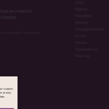
Uñas
Higiene
amos en nuestro
Maquillaje
ultados.
Piernas
Despigmentante
tos
Mapa web
Promociones
Facial
Manos
Tratamientos
Make up
rar nuestro
n el sitio
tes.