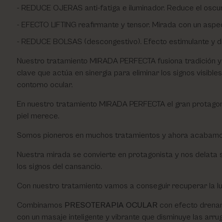
REDUCE OJERAS anti-fatiga e iluminador. Reduce el oscureci
Utsukusy
EFECTO LIFTING reafirmante y tensor. Mirada con un aspe
REDUCE BOLSAS (descongestivo). Efecto estimulante y dr
Victoria Vynn
Nuestro tratamiento MIRADA PERFECTA fusiona tradición y v
clave que actúa en sinergia para eliminar los signos visibl
contorno ocular.
En nuestro tratamiento MIRADA PERFECTA el gran protagonis
piel merece.
Somos pioneros en muchos tratamientos y ahora acabam
Nuestra mirada se convierte en protagonista y nos delata
los signos del cansancio.
Con nuestro tratamiento vamos a conseguir recuperar la 
Combinamos
PRESOTERAPIA OCULAR
con efecto drenan
con un masaje inteligente y vibrante que disminuye las arru