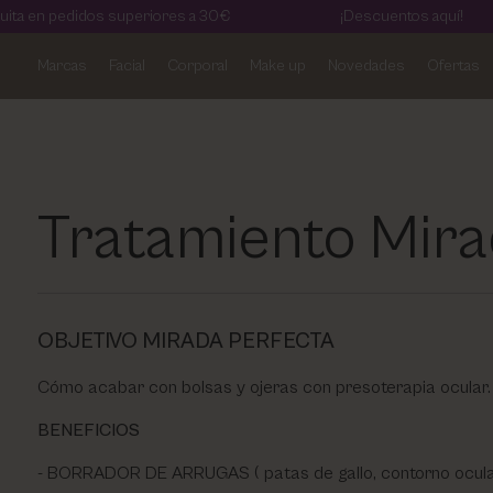
idos superiores a 30€
¡Descuentos aquí!
Marcas
Facial
Corporal
Make up
Novedades
Ofertas
Artdeco
Aviso legal
Cosmetic Level
Política de privacidad
Eberlin Biocosmetics
Términos y condiciones
Tratamiento Mira
Kelaya
Política de cookies
Masglo
OBJETIVO MIRADA PERFECTA
Mesoestetic
Cómo acabar con bolsas y ojeras con presoterapia ocular.
Pharm Foot
BENEFICIOS
BORRADOR DE ARRUGAS ( patas de gallo, contorno ocular y 
Phyris