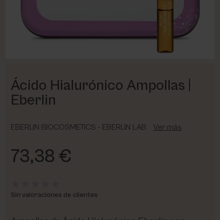
PHARM FOOT
PHYRIS
UTSUKUSY
Ácido Hialurónico Ampollas |
VICTORIA VYNN
Eberlin
EBERLIN BIOCOSMETICS - EBERLIN LAB
Ver más
73,38 €
Sin valoraciones de clientes