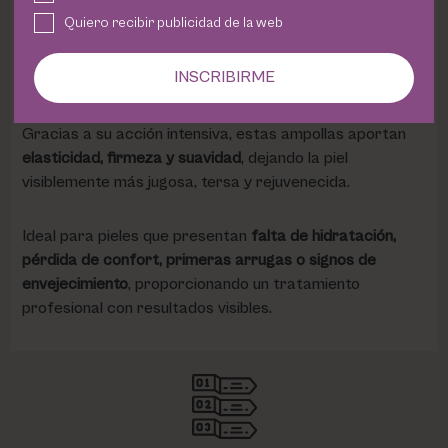
El
ácido hialurónico de alto peso molecular
crea una
Quiero recibir publicidad de la web
película protectora sobre la superficie de la piel,
reforzando la función barrera y evitando la pérdida de
INSCRIBIRME
agua para mantener una hidratación duradera.
Gracias a su acción intensiva, estas ampollas aportan
elasticidad, firmeza y suavidad
, dejando la piel
visiblemente más jugosa, tersa y rejuvenecida.
Ideal para pieles que presentan
falta de hidratación,
pérdida de confort, primeras arrugas o signos de
envejecimiento
, proporcionando un tratamiento
profesional con resultados visibles.