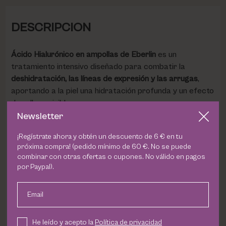
DESCRIPCION
Ácido Hialurónico en ampollas de Eberlin
es un
tratamiento intensivo diseñado para combatir la
deshidratación, las líneas de expresión y las arrugas
,
aportando a la piel una hidratación profunda y un efecto
de relleno visible.
Newsletter
Su avanzada fórmula combina
ácido hialurónico de bajo
¡Regístrate ahora y obtén un descuento de 6 € en tu
y alto peso molecular
para actuar en diferentes niveles
próxima compra! (pedido mínimo de 60 €. No se puede
de la piel. Los
liposomas de ácido hialurónico de bajo
combinar con otras ofertas o cupones. No válido en pagos
peso molecular
penetran en las capas más profundas,
por Paypal).
ayudando a recuperar el volumen perdido, mejorar la
densidad cutánea y reducir la profundidad de las
Email
arrugas desde el interior.
He leído y acepto la
Política de privacidad