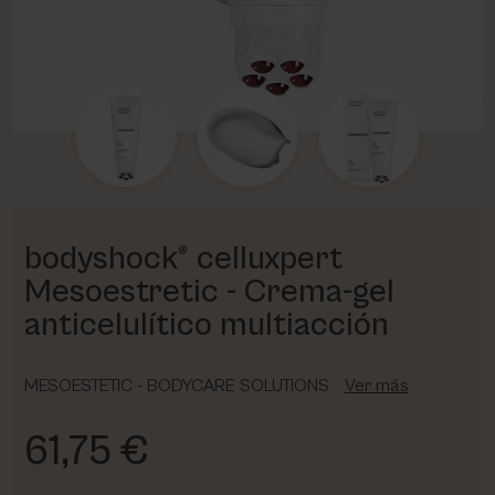
PHARM FOOT
PHYRIS
UTSUKUSY
VICTORIA VYNN
bodyshock® celluxpert
Mesoestretic - Crema-gel
anticelulítico multiacción
MESOESTETIC - BODYCARE SOLUTIONS
Ver más
61,75 €