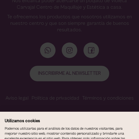
Nos encanta poder acercarte un poquito de Violeta
Carvajal Centro de Maquillaje y Estética a casa.
Te ofrecemos los productos que nosotros utilizamos en
nuestro centro y que son siempre garantía de buenos
resultados.
INSCRIBIRME AL NEWSLETTER
Aviso legal
Política de privacidad
Términos y condiciones
Política de cookies
Contacto
Accesibilidad
Utilizamos cookies
Podemos utilizarlas para el análisis de los datos de nuestros visitantes, para
mejorar nuestro sitio web, mostrar contenido personalizado y brindarle una
excelente experiencia en el sitio web. Para obtener más información sobre las