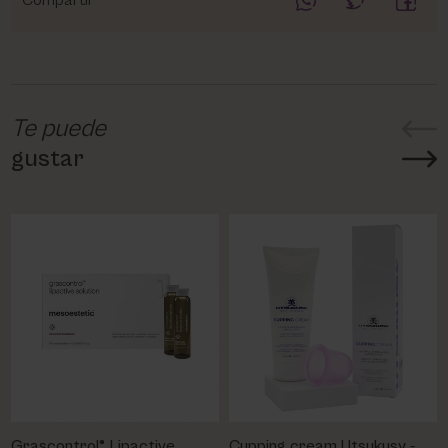
Compartir
Te puede
gustar
Grascontrol® Lipactive
Cupping cream Utsukusy -