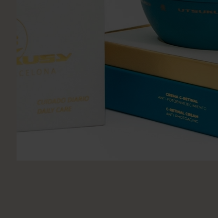
Utsukusy
Victoria Vynn