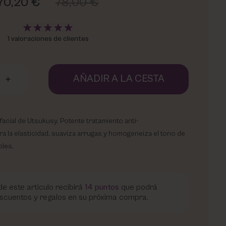
70,20 €
78,00 €
1 valoraciones de clientes
AÑADIR A LA CESTA
acial de Utsukusy. Potente tratamiento anti-
a la elasticidad, suaviza arrugas y homogeneiza el tono de
bles.
e este articulo recibirá
14
puntos
que podrá
scuentos y regalos en su próxima compra.