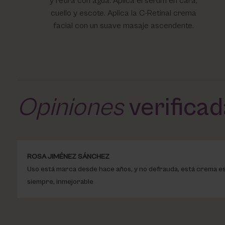
y retira con agua. Aplica el serum en cara,
cuello y escote. Aplica la C-Retinal crema
facial con un suave masaje ascendente.
Opiniones
verifica
ROSA JIMÉNEZ SÁNCHEZ
Uso está marca desde hace años, y no defrauda, está crema es l
siempre, inmejorable