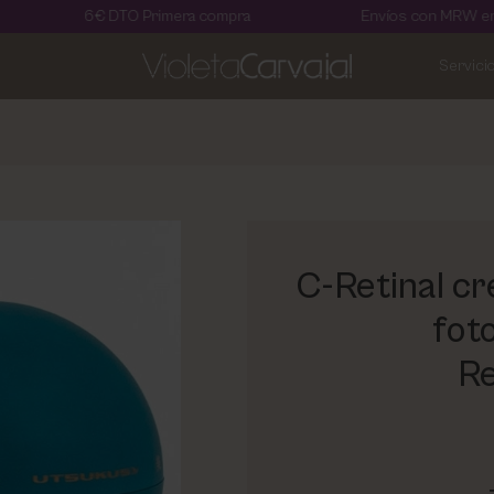
€ DTO Primera compra
Envíos con MRW en 24 horas
Servici
C-Retinal cr
fot
Re