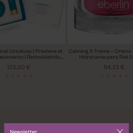
nal Utsukusy | Previene el
Calming X-Treme – Crema
ecimiento | Retinaldehído,
Hidratante para Piel S
tamina A, antiedad
123,00 €
54,23 €
Newsletter