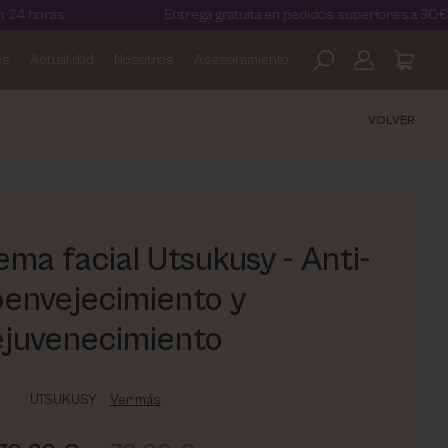
Entrega gratuita en pedidos superiores a 30€
os
Actualidad
Nosotros
Asesoramiento
VOLVER
ema facial Utsukusy - Anti-
oenvejecimiento y
juvenecimiento
UTSUKUSY
Ver más