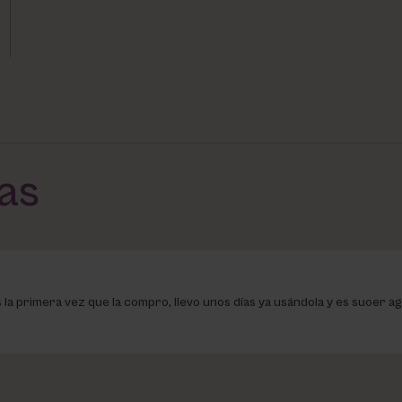
das
a primera vez que la compro, llevo unos días ya usándola y es suoer agr