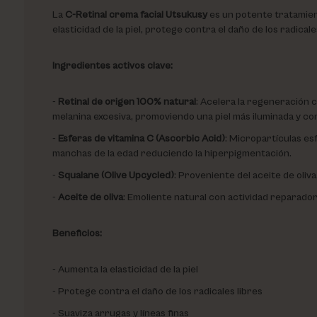
La
C-Retinal crema facial Utsukusy
es un potente tratamiento
elasticidad de la piel, protege contra el daño de los radical
Ingredientes activos clave:
Retinal de origen 100% natural
: Acelera la regeneración c
melanina excesiva, promoviendo una piel más iluminada y con
Esferas de vitamina C (Ascorbic Acid)
: Micropartículas es
manchas de la edad reduciendo la hiperpigmentación.
Squalane (Olive Upcycled)
: Proveniente del aceite de oliva
Aceite de oliva
: Emoliente natural con actividad reparador
Beneficios:
Aumenta la elasticidad de la piel
Protege contra el daño de los radicales libres
Suaviza arrugas y líneas finas