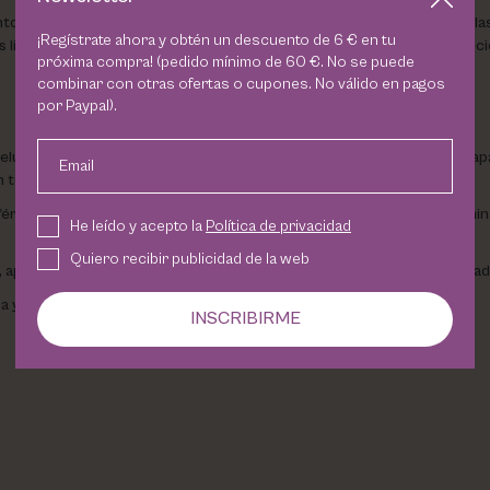
 anti-fotoenvejecimiento diseñado para todo tipo de piel, incluidas las 
¡Regístrate ahora y obtén un descuento de 6 € en tu
es libres, reafirma, suaviza arrugas, y mejora la apariencia de imperfecc
próxima compra! (pedido mínimo de 60 €. No se puede
combinar con otras ofertas o cupones. No válido en pagos
por Paypal).
elular y la producción de colágeno, rellenando la piel y reduciendo la ap
Email
 tono uniforme. Actúa 11 veces más rápido que el Retinol.
féricas encapsuladas que se disuelven al contacto con la piel. La vitami
He leído y acepto la
Política de privacidad
Quiero recibir publicidad de la web
, aporta elasticidad y flexibilidad, protege contra la pérdida de humedad y
a y antioxidante.
INSCRIBIRME