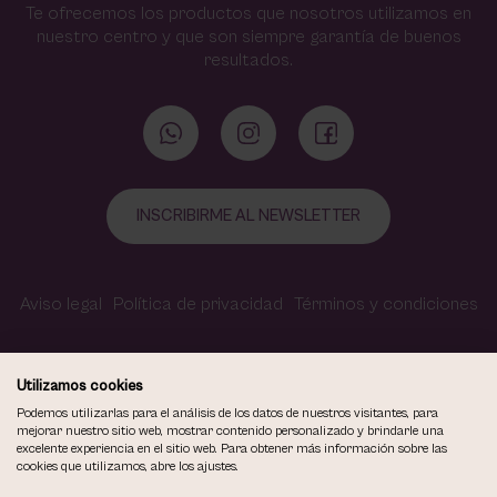
Te ofrecemos los productos que nosotros utilizamos en
nuestro centro y que son siempre garantía de buenos
resultados.
INSCRIBIRME AL NEWSLETTER
Aviso legal
Política de privacidad
Términos y condiciones
Política de cookies
Contacto
Accesibilidad
Utilizamos cookies
Podemos utilizarlas para el análisis de los datos de nuestros visitantes, para
mejorar nuestro sitio web, mostrar contenido personalizado y brindarle una
excelente experiencia en el sitio web. Para obtener más información sobre las
COPYRIGHT © 2026
cookies que utilizamos, abre los ajustes.
VIOLETA CARVAJAL CENTRO DE MAQUILLAJE Y ESTÉTICA.