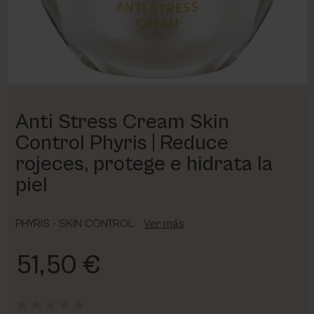
PHARM FOOT
PHYRIS
UTSUKUSY
Anti Stress Cream Skin
VICTORIA VYNN
Control Phyris | Reduce
rojeces, protege e hidrata la
piel
PHYRIS - SKIN CONTROL
Ver más
51,50 €