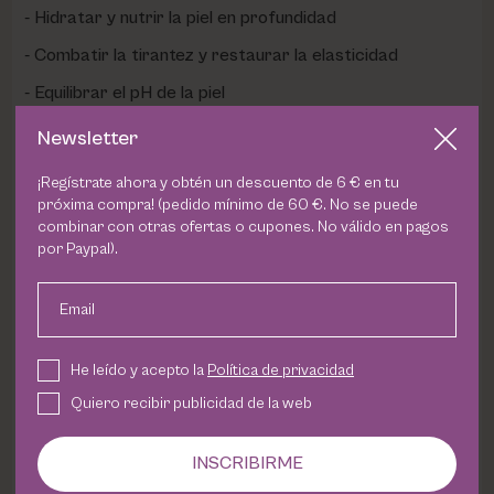
Hidratar y nutrir la piel en profundidad
Combatir la tirantez y restaurar la elasticidad
Equilibrar el pH de la piel
Newsletter
Beneficios clave:
¡Regístrate ahora y obtén un descuento de 6 € en tu
próxima compra! (pedido mínimo de 60 €. No se puede
Reduce las rojeces y calma la irritación
combinar con otras ofertas o cupones. No válido en pagos
por Paypal).
Protege contra los daños causados por los rayos UV e
infrarrojos
Email
Hidrata y nutre la piel seca
Combate la tirantez y restaura la elasticidad
He leído y acepto la
Política de privacidad
Equilibra el pH de la piel
Quiero recibir publicidad de la web
Apta para pieles secas, normales y sensibles
INSCRIBIRME
Ingredientes activos: