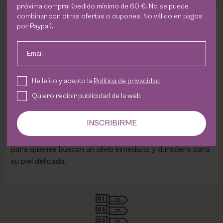
próxima compra! (pedido mínimo de 60 €. No se puede
combinar con otras ofertas o cupones. No válido en pagos
DESCRIPCION
por Paypal).
Email
La
crema Phyris Skin Control Couperose
es un
tratamiento especializado para pieles con tendencia a
la rosácea o sensibilidad extrema. Su fórmula contiene
He leído y acepto la
Política de privacidad
ingredientes calmantes y fortalecedores que ayudan a
Quiero recibir publicidad de la web
reducir las rojeces y a restaurar la barrera cutánea,
proporcionando una piel más uniforme y saludable.
INSCRIBIRME
Además, es rica en agentes antioxidantes que protegen
la piel de agresores externos. Es la elección perfecta
para quienes buscan un alivio inmediato y duradero para
su piel delicada.