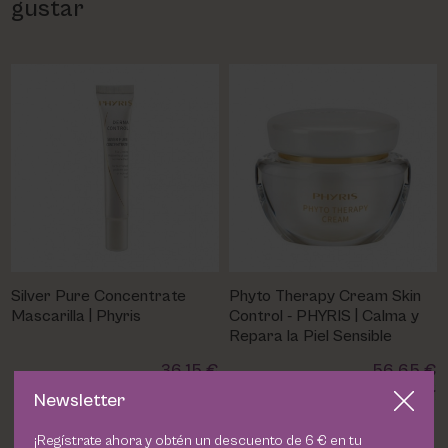
gustar
Silver Pure Concentrate
Phyto Therapy Cream Skin
Mascarilla | Phyris
Control - PHYRIS | Calma y
Repara la Piel Sensible
36,15 €
56,65 €
Newsletter
¡Regístrate ahora y obtén un descuento de 6 € en tu