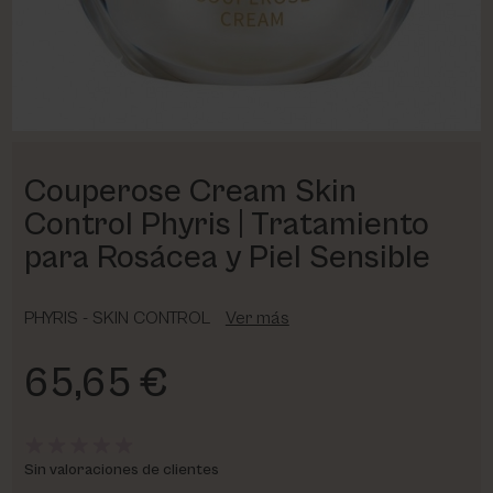
PHARM FOOT
PHYRIS
UTSUKUSY
Couperose Cream Skin
VICTORIA VYNN
Control Phyris | Tratamiento
para Rosácea y Piel Sensible
PHYRIS - SKIN CONTROL
Ver más
65,65 €
Sin valoraciones de clientes