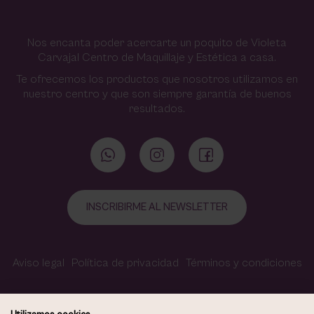
Nos encanta poder acercarte un poquito de Violeta
Carvajal Centro de Maquillaje y Estética a casa.
Te ofrecemos los productos que nosotros utilizamos en
nuestro centro y que son siempre garantía de buenos
resultados.
INSCRIBIRME AL NEWSLETTER
Aviso legal
Política de privacidad
Términos y condiciones
Política de cookies
Contacto
Accesibilidad