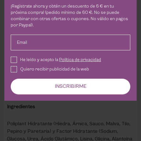
efecto demorpurifiante, antiséptico, antiacné y
¡Regístrate ahora y obtén un descuento de 6 € en tu
antiedad. Además, cierra los poros, aportando suavidad
próxima compra! (pedido mínimo de 60 €. No se puede
al rostro, a la vez que mitiga las arrugas y líneas de
combinar con otras ofertas o cupones. No válido en pagos
por Paypal).
expresión por su acción quelante.
Email
Beneficios
Limpia y desmaquilla en profundidad, siendo idóneo para
He leído y acepto la
Política de privacidad
la uso diario. Posee un efecto demorpurifiante,
Quiero recibir publicidad de la web
antiséptico, antiacné y antiedad. Además, cierra los
poros, aportando suavidad a la piel, a la vez que mitiga
INSCRIBIRME
las arrugas y líneas de expresión por su acción quelante.
Ingredientes
Poliplant Hidratante (Hiedra, Árnica, Sauco, Malva, Tilo,
Pepino y Paretaria) y Factor Hidratante (Sodium,
Glucosa, Urea, Ácido Glutámico, Lisina, Glicina, Alantoína