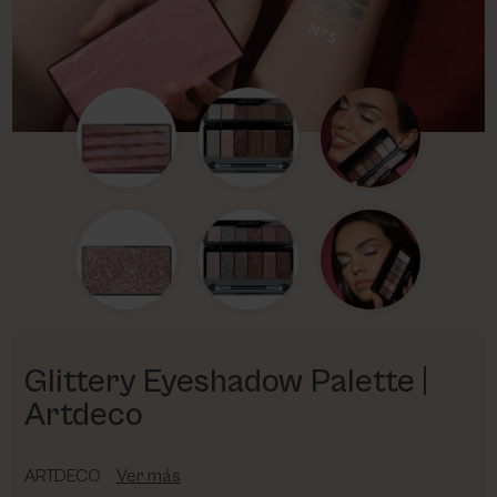
PHARM FOOT
PHYRIS
UTSUKUSY
VICTORIA VYNN
Glittery Eyeshadow Palette |
Artdeco
ARTDECO
Ver más