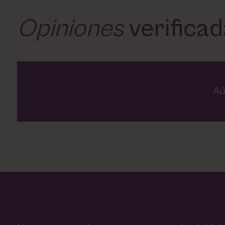
Opiniones
verifica
Aú