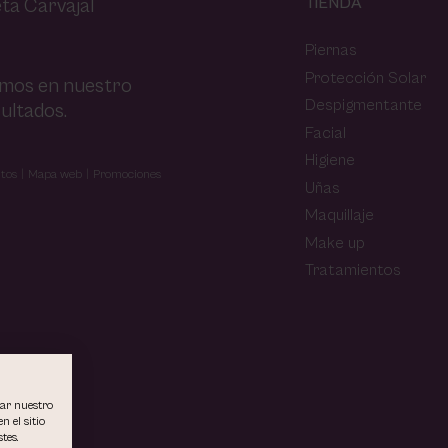
TIENDA
ta Carvajal
Piernas
Protección Solar
amos en nuestro
Despigmentante
ultados.
Facial
Higiene
tos
Mapa web
Promociones
Uñas
Maquillaje
Make up
Tratamientos
rar nuestro
n el sitio
tes.