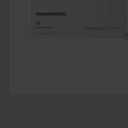
Utsukusy
Victoria Vynn