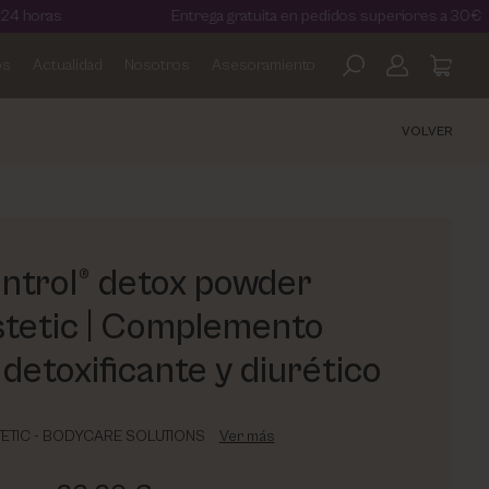
Entrega gratuita en pedidos superiores a 30€
os
Actualidad
Nosotros
Asesoramiento
VOLVER
ntrol® detox powder
tetic | Complemento
 detoxificante y diurético
ETIC - BODYCARE SOLUTIONS
Ver más