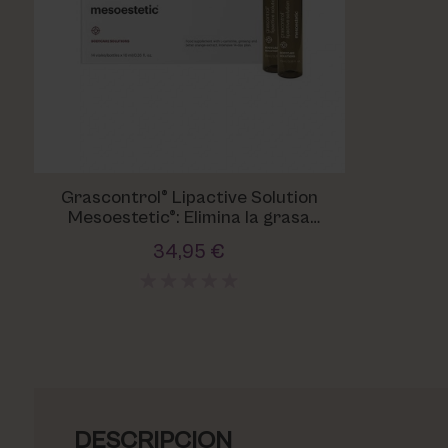
Grascontrol® Lipactive Solution
Mesoestetic®: Elimina la grasa
localizada y define tu cuerpo
34,95 €
DESCRIPCION