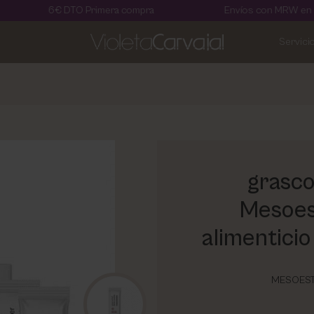
6€ DTO Primera compra
Envíos con MRW en 24 horas
Servici
grasco
Mesoes
alimenticio
MESOEST