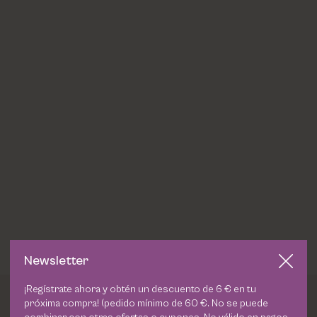
Newsletter
¡Regístrate ahora y obtén un descuento de 6 € en tu
próxima compra! (pedido mínimo de 60 €. No se puede