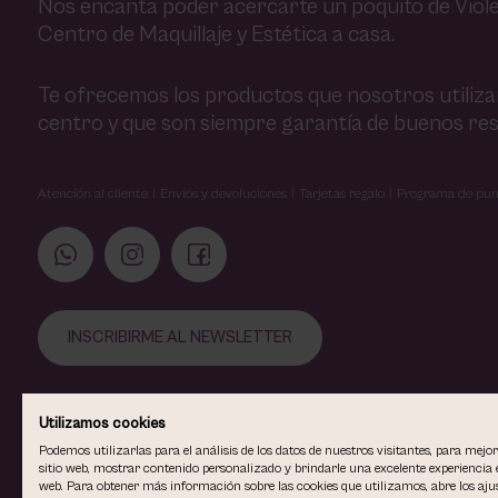
Nos encanta poder acercarte un poquito de Viole
Centro de Maquillaje y Estética a casa.
Te ofrecemos los productos que nosotros utiliz
centro y que son siempre garantía de buenos res
Atención al cliente
Envíos y devoluciones
Tarjetas regalo
Programa de pun
INSCRIBIRME AL NEWSLETTER
Utilizamos cookies
Podemos utilizarlas para el análisis de los datos de nuestros visitantes, para mejo
sitio web, mostrar contenido personalizado y brindarle una excelente experiencia e
web. Para obtener más información sobre las cookies que utilizamos, abre los ajus