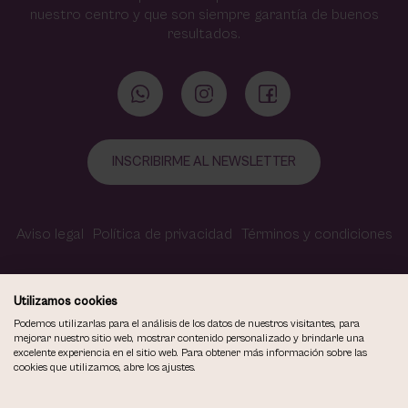
nuestro centro y que son siempre garantía de buenos
resultados.
INSCRIBIRME AL NEWSLETTER
Aviso legal
Política de privacidad
Términos y condiciones
Política de cookies
Contacto
Accesibilidad
Utilizamos cookies
Podemos utilizarlas para el análisis de los datos de nuestros visitantes, para
mejorar nuestro sitio web, mostrar contenido personalizado y brindarle una
excelente experiencia en el sitio web. Para obtener más información sobre las
COPYRIGHT © 2026
cookies que utilizamos, abre los ajustes.
VIOLETA CARVAJAL CENTRO DE MAQUILLAJE Y ESTÉTICA.
TODOS LOS DERECHOS RESERVADOS.