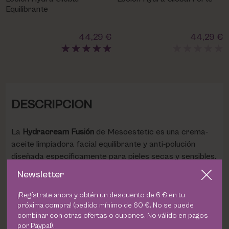
Equilibrante
44,29 €
44,29 €
DESCRIPCION
La
Hydracream Fusión
de Mesoestetic es una crema-
aceite limpiadora facial equilibrante y anti-polución
diseñada específicamente para pieles secas y sensibles.
Esta fórmula única aporta una intensa nutrición e
Newsletter
hidratación, dejando la piel suave y tersa. Con
ingredientes clave como el Escualano, un aceite vegetal
¡Regístrate ahora y obtén un descuento de 6 € en tu
próxima compra! (pedido mínimo de 60 €. No se puede
altamente dermoafín que proporciona nutrición y
combinar con otras ofertas o cupones. No válido en pagos
elasticidad sin dejar residuos grasos, y el activo
por Paypal).