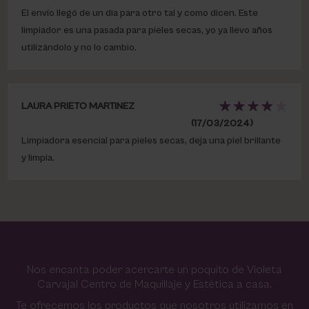
El envío llegó de un dia para otro tal y como dicen. Este
limpiador es una pasada para pieles secas, yo ya llevo años
utilizándolo y no lo cambio.
LAURA PRIETO MARTINEZ
(17/03/2024)
Limpiadora esencial para pieles secas, deja una piel brillante
y limpia.
Nos encanta poder acercarte un poquito de Violeta
Carvajal Centro de Maquillaje y Estética a casa.
Te ofrecemos los productos que nosotros utilizamos en