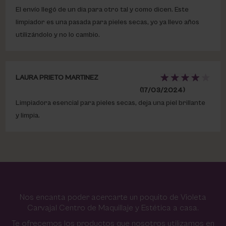
El envío llegó de un dia para otro tal y como dicen. Este
limpiador es una pasada para pieles secas, yo ya llevo años
utilizándolo y no lo cambio.
LAURA PRIETO MARTINEZ
(17/03/2024)
Limpiadora esencial para pieles secas, deja una piel brillante
y limpia.
Nos encanta poder acercarte un poquito de Violeta
Carvajal Centro de Maquillaje y Estética a casa.
Te ofrecemos los productos que nosotros utilizamos en