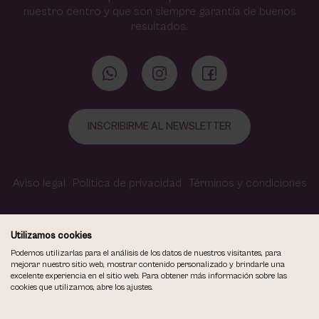
nuestro centro y que son siempre garantía de buenos
resultados.
INSCRIBIRME AL NEWSLETTER
Aviso legal
Política de privacidad
Términos y condiciones
Política de cookies
Contacto
Accesibilidad
Utilizamos cookies
Podemos utilizarlas para el análisis de los datos de nuestros visitantes, para
mejorar nuestro sitio web, mostrar contenido personalizado y brindarle una
excelente experiencia en el sitio web. Para obtener más información sobre las
COPYRIGHT © 2026
cookies que utilizamos, abre los ajustes.
VIOLETA CARVAJAL CENTRO DE MAQUILLAJE Y ESTÉTICA.
TODOS LOS DERECHOS RESERVADOS.