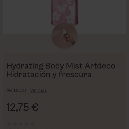
PHARM FOOT
PHYRIS
UTSUKUSY
VICTORIA VYNN
Hydrating Body Mist Artdeco |
Hidratación y frescura
ARTDECO
Ver más
12,75 €