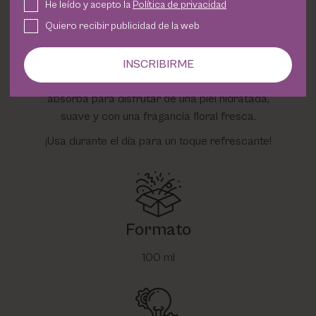
He leído y acepto la
Política de privacidad
Forma de uso
Quiero recibir publicidad de la web
Agita bien el envase antes de usar. Rocíalo
sobre la piel limpia y seca, especialmente en
INSCRIBIRME
zonas como brazos, piernas y torso. Deja que se
absorba para disfrutar de una piel hidratada,
suave y con una fragancia floral fresca.
¡Usa durante el día para un toque refrescante!
Formato
100 ml