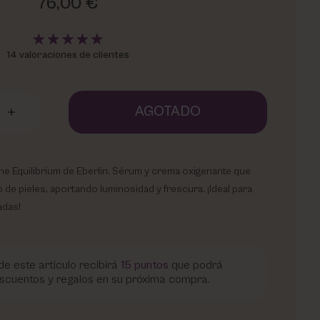
76,00 €
14 valoraciones de clientes
AGOTADO
uche Equilibrium de Eberlin. Sérum y crema oxigenante que
o de pieles, aportando luminosidad y frescura. ¡Ideal para
adas!
e este articulo recibirá
15
puntos
que podrá
scuentos y regalos en su próxima compra.