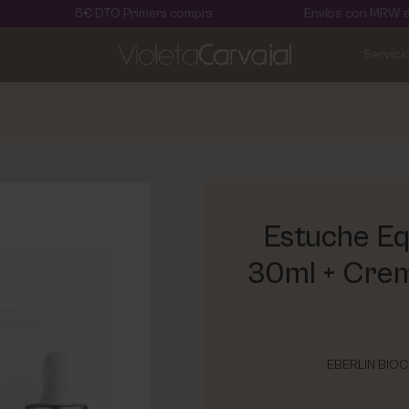
6€ DTO Primera compra
Envíos con MRW en 24 horas
Servici
Estuche Eq
30ml + Crem
EBERLIN BIOC