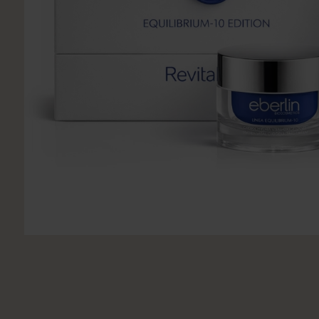
Utsukusy
Victoria Vynn