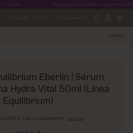
Entrega gratuita en pedidos superiores a 30€
os
Actualidad
Nosotros
Asesoramiento
VOLVER
uilibrium Eberlin | Sérum
a Hydra Vital 50ml (Línea
Equilibrium)
OSMETICS - LINEA EQUILIBRIUM 10
Ver más