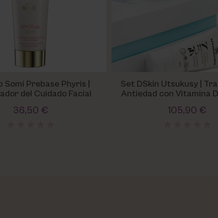
p Somi Prebase Phyris |
Set DSkin Utsukusy | Tr
ador del Cuidado Facial
Antiedad con Vitamina D
Todo Tipo de Pie
36,50 €
105,90 €