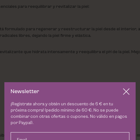
iales para reequilibrar y revitalizar la piel:
tá formulado para regenerar y reestructurar la piel desde el interior,
icales libres, dejando la piel firme y elástica.
evitalizante que hidrata intensamente y reequilibra el pH de la piel. Mej
Newsletter
¡Regístrate ahora y obtén un descuento de 6 € en tu
próxima compra! (pedido mínimo de 60 €. No se puede
combinar con otras ofertas o cupones. No válido en pagos
por Paypal).
ensibles y deshidratadas, proporcionando un tratamiento completo que mej
Email