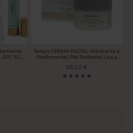
atamiento
Kelaya CREMA FACIAL Hidratante y
, SPF 50,
Reafirmante | Piel Radiante, Lisa y
Hi
l
Llena de Vitalidad
65,50 €