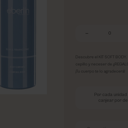
0
Descubre el KIT SOFT BODY. É
cepillo y neceser de ¡¡REGALO
¡Tu cuerpo te lo agradecerá!
Por cada unidad 
canjear por de