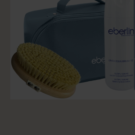
Utsukusy
Victoria Vynn