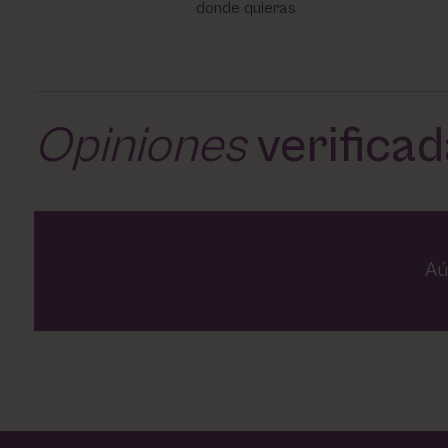
donde quieras
Opiniones
verifica
Aú