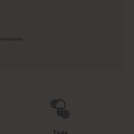
ocirculación
Tags