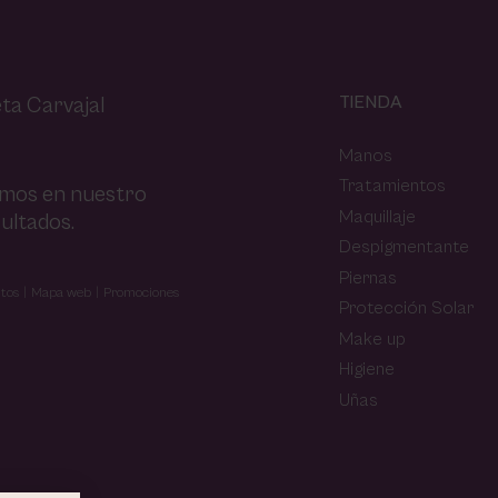
TIENDA
ta Carvajal
Manos
Tratamientos
amos en nuestro
Maquillaje
ultados.
Despigmentante
Piernas
tos
Mapa web
Promociones
Protección Solar
Make up
Higiene
Uñas