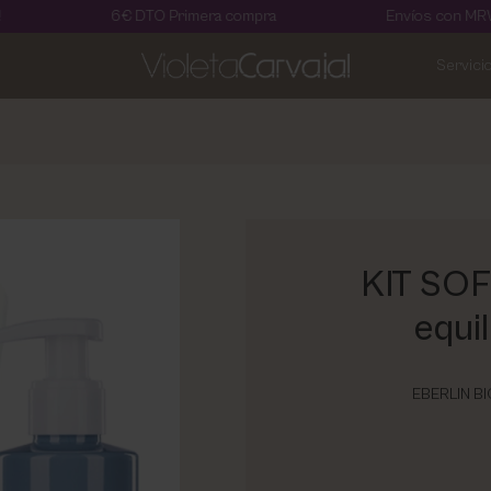
6€ DTO Primera compra
Envíos con MRW en 24 ho
Servici
KIT SOF
equil
EBERLIN B