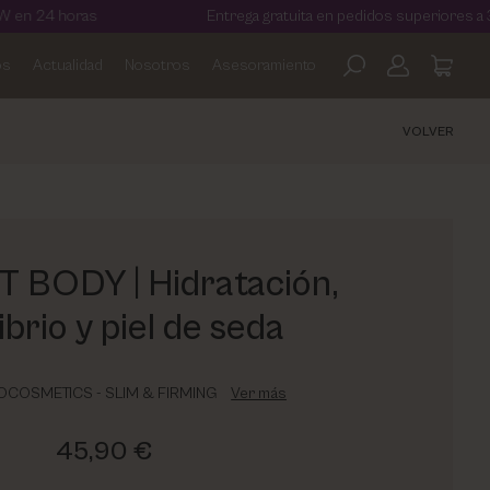
ras
Entrega gratuita en pedidos superiores a 30€
os
Actualidad
Nosotros
Asesoramiento
VOLVER
T BODY | Hidratación,
ibrio y piel de seda
IOCOSMETICS - SLIM & FIRMING
Ver más
45,90 €