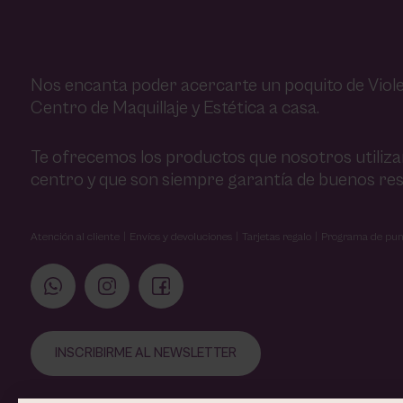
Nos encanta poder acercarte un poquito de Viole
Centro de Maquillaje y Estética a casa.
Te ofrecemos los productos que nosotros utiliz
centro y que son siempre garantía de buenos res
Atención al cliente
Envíos y devoluciones
Tarjetas regalo
Programa de pun
INSCRIBIRME AL NEWSLETTER