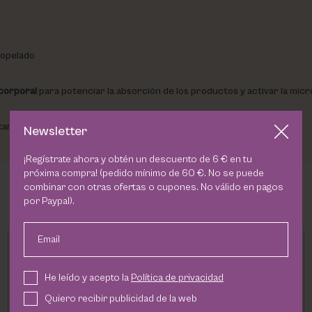
iopelado
 corporal
para potenciar la absorción de los productos y activar la micr
ctamente cuidada todo el año
Newsletter
¡Regístrate ahora y obtén un descuento de 6 € en tu
próxima compra! (pedido mínimo de 60 €. No se puede
combinar con otras ofertas o cupones. No válido en pagos
por Paypal).
Email
He leído y acepto la
Política de privacidad
Quiero recibir publicidad de la web
Formato