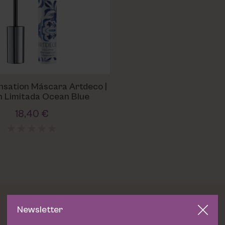
nsation Máscara Artdeco |
n Limitada Ocean Blue
18,40 €
Newsletter