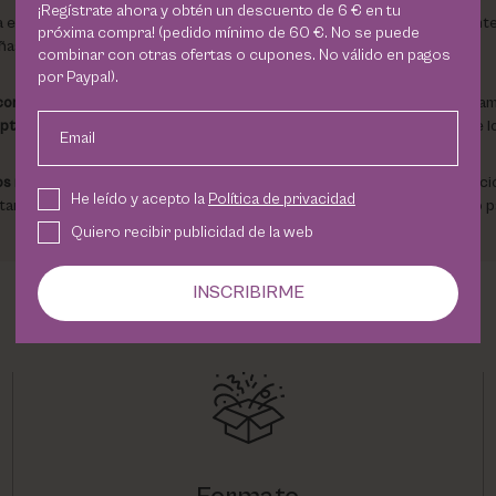
¡Regístrate ahora y obtén un descuento de 6 € en tu
a entre maquillaje y tratamiento. Su fórmula innovadora combina agent
próxima compra! (pedido mínimo de 60 €. No se puede
as día tras día.
combinar con otras ofertas o cupones. No válido en pagos
por Paypal).
complejo polivitamínico
(biotina, pantenol, niacinamida, vitamina C y vita
ptide-1
, junto a extractos naturales como el de nuez blanca, fortalece 
Email
os naturales
y
alheña
, que liberan color gradualmente con cada aplicac
He leído y acepto la
Política de privacidad
stañas más pequeñas, separándolas sin grumos y logrando un acabado 
Quiero recibir publicidad de la web
INSCRIBIRME