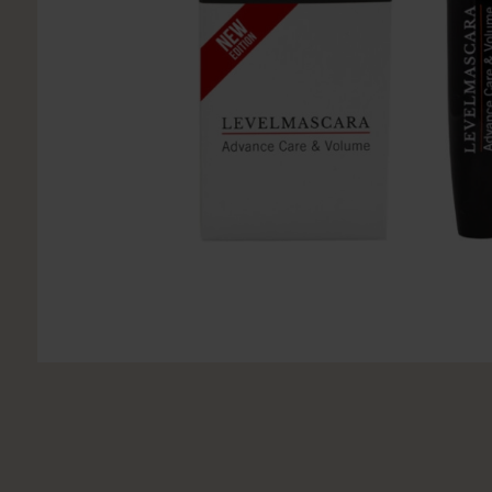
Utsukusy
Victoria Vynn