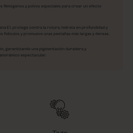
es filmógenos y polvos especiales para crear un efecto
mina E), protege contra la rotura, hidrata en profundidad y
los folículos y promueve unas pestañas más largas y densas.
ión, garantizando una pigmentación duradera y
panorámico espectacular.