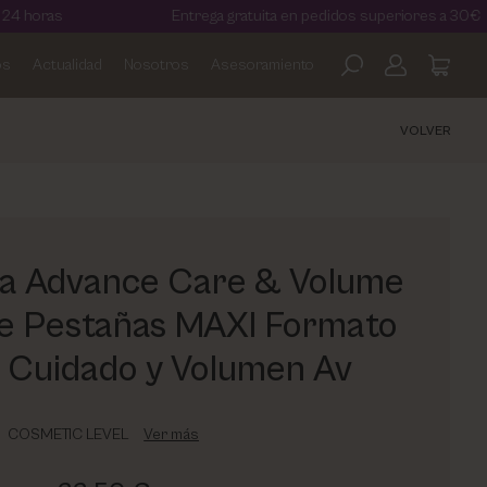
Entrega gratuita en pedidos superiores a 30€
os
Actualidad
Nosotros
Asesoramiento
VOLVER
a Advance Care & Volume
e Pestañas MAXI Formato
n Cuidado y Volumen Av
COSMETIC LEVEL
Ver más