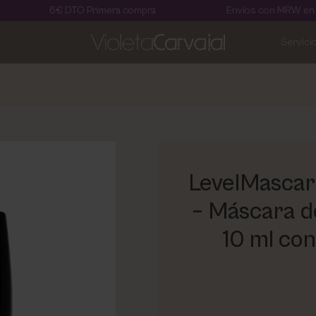
6€ DTO Primera compra
Envíos con MRW en 24 horas
Servici
LevelMascar
– Máscara d
10 ml co