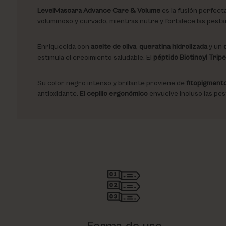
LevelMascara Advance Care & Volume
es la fusión perfect
voluminoso y curvado, mientras nutre y fortalece las pestañ
Enriquecida con
aceite de oliva
,
queratina hidrolizada
y un
estimula el crecimiento saludable. El
péptido Biotinoyl Tripe
Su color negro intenso y brillante proviene de
fitopigment
antioxidante. El
cepillo ergonómico
envuelve incluso las pe