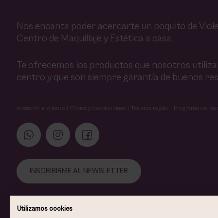
Nos encanta poder acercarte un poquito de Viole
Centro de Maquillaje y Estética a casa.
Te ofrecemos los productos que nosotros utiliz
centro y que son siempre garantía de buenos res
Atención al cliente
Envíos y devoluciones
Tarjetas regalo
Programa de pun
INSCRIBIRME AL NEWSLETTER
Utilizamos cookies