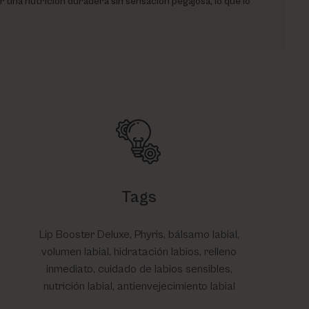
ar una nutrición duradera sin sensación pegajosa, lo que lo
Tags
Lip Booster Deluxe, Phyris, bálsamo labial,
volumen labial, hidratación labios, relleno
inmediato, cuidado de labios sensibles,
nutrición labial, antienvejecimiento labial