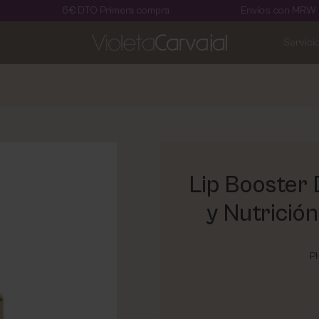
6€ DTO Primera compra
Envíos con MRW en 24 hora
Servici
Lip Booster 
y Nutrición
P