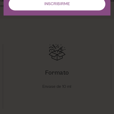
ente más rellenados y definidos. Este booster está formulado para brind
INSCRIBIRME
os contra la sequedad y el envejecimiento.
Formato
Envase de 10 ml