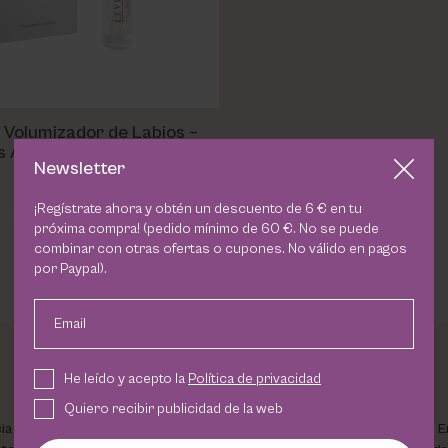
 Volumizador de Labios –
ss Anti-Age Cosmetic Level
Newsletter
22,50 €
¡Regístrate ahora y obtén un descuento de 6 € en tu
próxima compra! (pedido mínimo de 60 €. No se puede
combinar con otras ofertas o cupones. No válido en pagos
por Paypal).
Email
He leído y acepto la
Política de privacidad
Quiero recibir publicidad de la web
ia diseñado para aportar volumen e hidratación a los labios sensibles. E