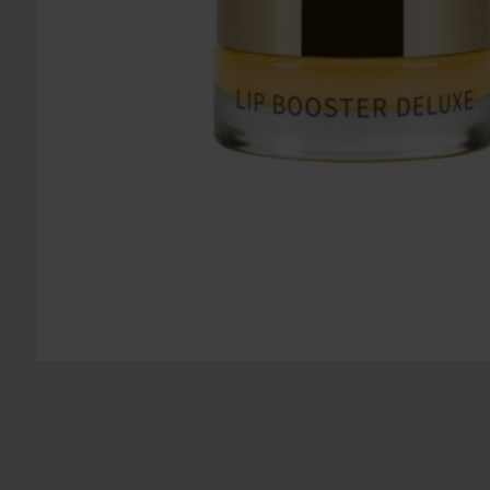
Utsukusy
Victoria Vynn