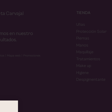
TIENDA
ta Carvajal
Uñas
Protección Solar
amos en nuestro
Piernas
ultados.
Manos
Maquillaje
tos
Mapa web
Promociones
Tratamientos
Make up
Higiene
Despigmentante