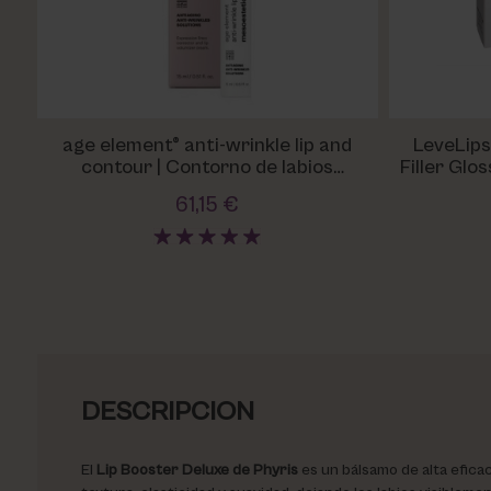
age element® anti-wrinkle lip and
LeveLips
contour | Contorno de labios
Filler Glo
voluminizador Mesoestetic
61,15 €
DESCRIPCION
El
Lip Booster Deluxe de Phyris
es un bálsamo de alta eficac