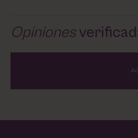
Opiniones
verifica
Aú