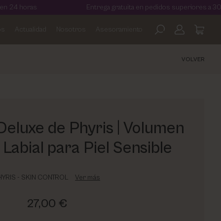
s
Entrega gratuita en pedidos superiores a 30€
os
Actualidad
Nosotros
Asesoramiento
VOLVER
Deluxe de Phyris | Volumen
 Labial para Piel Sensible
HYRIS - SKIN CONTROL
Ver más
27,00 €