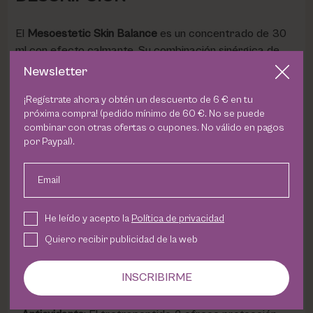
El
Mesoestetic Skin Balance
es un concentrado de 30
ml con efecto calmante. Su combinación sinérgica de
activos de origen vegetal proporciona una acción
Newsletter
calmante inmediata y disminuye el enrojecimiento.
¡Regístrate ahora y obtén un descuento de 6 € en tu
Además:
próxima compra! (pedido mínimo de 60 €. No se puede
combinar con otras ofertas o cupones. No válido en pagos
Acción Regeneradora
: El pantenol, junto con el
por Paypal).
extracto de aloe vera y caléndula, estimula los procesos
de renovación celular para fortalecer la piel y su función
Email
barrera
He leído y acepto la
Política de privacidad
Bio-Equilibrante
: La presencia de un prébiotico
Quiero recibir publicidad de la web
promueve el equilibrio de la microbiota y la presencia de
bacterias beneficiosas, fortaleciendo así el sistema de
defensa natural de la piel.
INSCRIBIRME