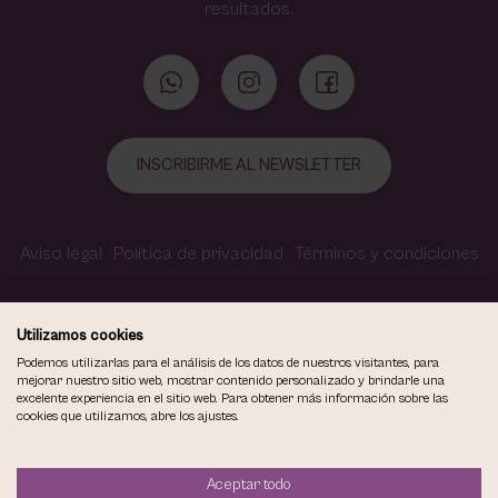
resultados.
INSCRIBIRME AL NEWSLETTER
Aviso legal
Política de privacidad
Términos y condiciones
Política de cookies
Contacto
Accesibilidad
Utilizamos cookies
Podemos utilizarlas para el análisis de los datos de nuestros visitantes, para
mejorar nuestro sitio web, mostrar contenido personalizado y brindarle una
excelente experiencia en el sitio web. Para obtener más información sobre las
COPYRIGHT © 2026
cookies que utilizamos, abre los ajustes.
VIOLETA CARVAJAL CENTRO DE MAQUILLAJE Y ESTÉTICA.
TODOS LOS DERECHOS RESERVADOS.
Aceptar todo