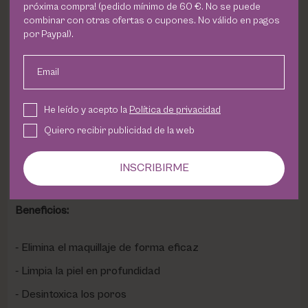
próxima compra! (pedido mínimo de 60 €. No se puede
las
sensibles
. Su fórmula
sin aclarado
lo hace ideal para
combinar con otras ofertas o cupones. No válido en pagos
usar en cualquier momento y lugar.
por Paypal).
Ingredientes:
Email
Complex Micellar:
Una mezcla de micelas que
capturan
He leído y acepto la
Política de privacidad
y eliminan las impurezas
de la piel sin dejar residuos.
Quiero recibir publicidad de la web
Phyto Detox:
Un complejo de extractos de plantas que
desintoxica los poros
y
previene la aparición de puntos
INSCRIBIRME
negros y acné
.
Beneficios:
Elimina el maquillaje de forma eficaz
Limpia la piel en profundidad
Desintoxica los poros