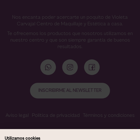
Nos encanta poder acercarte un poquito de Violeta
Carvajal Centro de Maquillaje y Estética a casa.
Te ofrecemos los productos que nosotros utilizamos en
nuestro centro y que son siempre garantía de buenos
resultados.
INSCRIBIRME AL NEWSLETTER
Aviso legal
Política de privacidad
Términos y condiciones
Política de cookies
Contacto
Accesibilidad
Utilizamos cookies