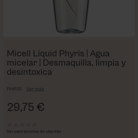
PHARM FOOT
PHYRIS
UTSUKUSY
Micell Liquid Phyris | Agua
VICTORIA VYNN
micelar | Desmaquilla, limpia y
desintoxica
PHYRIS
Ver más
29,75 €
Sin valoraciones de clientes