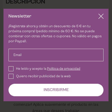
DESCRIPCION
Nuestra brocha
Multi Powder Brush
, de pelo sintético
Newsletter
de gran suavidad, consigue que el acabado sea
¡Regístrate ahora y obtén un descuento de 6 € en tu
impecable. Su diseño nos brinda una experiencia extra
próxima compra! (pedido mínimo de 60 €. No se puede
suave y un difuminado del producto óptimo. Es
combinar con otras ofertas o cupones. No válido en pagos
sumamente versátil y se adapta tanto a los polvos
por Paypal).
sueltos como a compactos.
Email
He leído y acepto la
Política de privacidad
Quiero recibir publicidad de la web
Forma de uso
INSCRIBIRME
-Toma un poco de producto con nuestra
fabulosa Multi Powder Brush. ¡Es hora de
comenzar! Aplica suavemente el producto en las
áreas que desees trabajar.