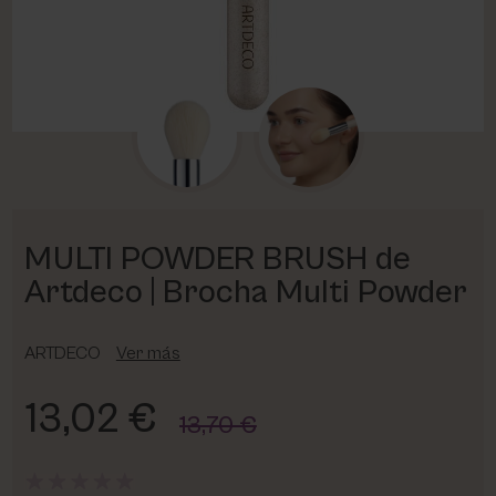
PHARM FOOT
PHYRIS
UTSUKUSY
VICTORIA VYNN
MULTI POWDER BRUSH de
Artdeco | Brocha Multi Powder
ARTDECO
Ver más
13,02 €
13,70 €