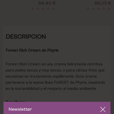
64,40 €
46,05 €
DESCRIPCION
Forest Rich Cream de Phyris
Forest Rich Cream es una crema hidratante nutritiva
para pieles secas y muy secas, o para climas fríos que
necesitan un tratamiento equilibrante. Esta crema
pertenece a la nueva línea FoREST de Phyris, inspirada
en la sostenibilidad y el respeto al medio ambiente.
Beneficios:
Newsletter