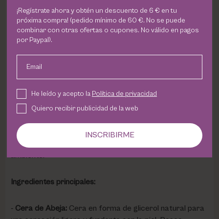
Hidratación profunda y duradera.
¡Regístrate ahora y obtén un descuento de 6 € en tu
próxima compra! (pedido mínimo de 60 €. No se puede
Nutrición intensa para pieles secas y muy secas.
combinar con otras ofertas o cupones. No válido en pagos
Protección contra la polución y las agresiones
por Paypal).
externas.
Propiedades equilibrantes y antioxidantes.
Email
Fortalece la función barrera de la piel.
He leído y acepto la
Política de privacidad
Nutre y regenera la piel, mejorando su textura y
Quiero recibir publicidad de la web
uniformidad.
Aporta luminosidad al rostro.
INSCRIBIRME
Producto sostenible y respetuoso con el medio
ambiente.
Ingredientes principales:
Cera de Abeja:
Cera en forma de glicerol natural para