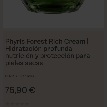
PHARM FOOT
PHYRIS
UTSUKUSY
Phyris Forest Rich Cream |
VICTORIA VYNN
Hidratación profunda,
nutrición y protección para
pieles secas
PHYRIS
Ver más
75,90 €