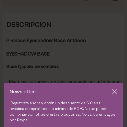
DESCRIPCION
Prebase Eyeshadow Base Artdeco
EYESHADOW BASE
Base fijadora de sombras
Mantiene tu sombra de ojos impecable por más tiempo
y evita que se acumule en el pliegue del párpado
Newsletter
Consistencia cremosa y color neutro: adecuada para
¡Regístrate ahora y obtén un descuento de 6 € en tu
todas las sombras de ojos
próxima compra! (pedido mínimo de 60 €. No se puede
combinar con otras ofertas o cupones. No válido en pagos
Potencia del color: intensifica y da luminosidad de tu
por Paypal).
maquillaje de ojos