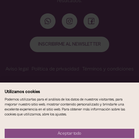
resultados.
INSCRIBIRME AL NEWSLETTER
Aviso legal
Política de privacidad
Términos y condiciones
Política de cookies
Contacto
Accesibilidad
Utilizamos cookies
Podemos utilizarlas para el análisis de los datos de nuestros visitantes, para
mejorar nuestro sitio web, mostrar contenido personalizado y brindarle una
excelente experiencia en el sitio web. Para obtener más información sobre las
COPYRIGHT © 2026
cookies que utilizamos, abre los ajustes.
VIOLETA CARVAJAL CENTRO DE MAQUILLAJE Y ESTÉTICA.
TODOS LOS DERECHOS RESERVADOS.
Aceptar todo
DISEÑO WEB SGM