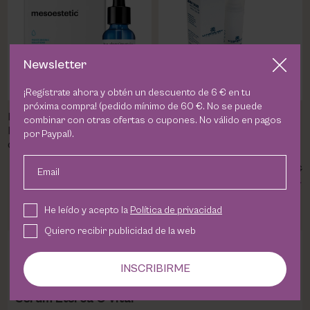
Newsletter
¡Regístrate ahora y obtén un descuento de 6 € en tu
próxima compra! (pedido mínimo de 60 €. No se puede
Mesoestetic HA
Shark Sauce Sérum Facial
combinar con otras ofertas o cupones. No válido en pagos
Densimatrix | Serum
Multifunción Utsukusy |
por Paypal).
concentrado de ácido
Protege e hidrata la piel
hialurónico
85,65 €
44,37 €
51,00 €
Email
He leído y acepto la
Política de privacidad
Quiero recibir publicidad de la web
DESCRIPCION
INSCRIBIRME
Sérum Eterca C Vital