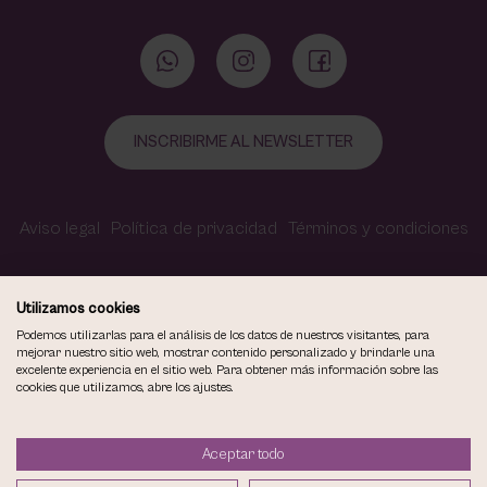
INSCRIBIRME AL NEWSLETTER
Aviso legal
Política de privacidad
Términos y condiciones
Política de cookies
Contacto
Accesibilidad
Utilizamos cookies
Podemos utilizarlas para el análisis de los datos de nuestros visitantes, para
mejorar nuestro sitio web, mostrar contenido personalizado y brindarle una
excelente experiencia en el sitio web. Para obtener más información sobre las
COPYRIGHT © 2026
cookies que utilizamos, abre los ajustes.
VIOLETA CARVAJAL CENTRO DE MAQUILLAJE Y ESTÉTICA.
TODOS LOS DERECHOS RESERVADOS.
Aceptar todo
DISEÑO WEB SGM