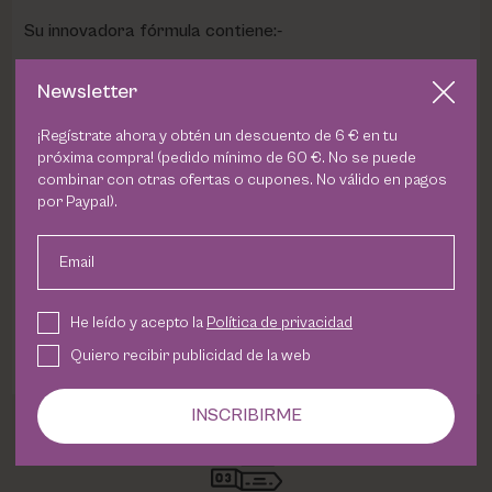
Su innovadora fórmula contiene:-
Newsletter
- Microperlas de agua
que se absorben rápidamente y
revitalizan la piel.
¡Regístrate ahora y obtén un descuento de 6 € en tu
próxima compra! (pedido mínimo de 60 €. No se puede
- Alantoína
, conocida por su efecto calmante.
combinar con otras ofertas o cupones. No válido en pagos
por Paypal).
- Hamamelis
, que ayuda a tonificar y equilibrar la piel.
Email
La bruma fina y uniforme permite una aplicación cómoda
sin alterar el maquillaje. Ideal para todo tipo de piel y
He leído y acepto la
Política de privacidad
perfecto para llevar en el bolso.
Quiero recibir publicidad de la web
INSCRIBIRME