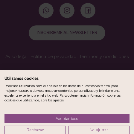
INSCRIBIRME AL NEWSLETTER
Aviso legal
Política de privacidad
Términos y condiciones
Política de cookies
Contacto
Accesibilidad
Utilizamos cookies
Podemos utilizarlas para el análisis de los datos de nuestros visitantes, para
mejorar nuestro sitio web, mostrar contenido personalizado y brindarle una
excelente experiencia en el sitio web. Para obtener más información sobre las
COPYRIGHT © 2026
cookies que utilizamos, abre los ajustes.
VIOLETA CARVAJAL CENTRO DE MAQUILLAJE Y ESTÉTICA.
TODOS LOS DERECHOS RESERVADOS.
Aceptar todo
DISEÑO WEB SGM
Rechazar
No, ajustar
1
AÑADIR A LA CESTA