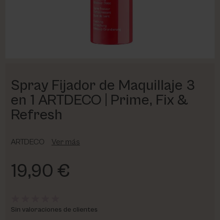
PHARM FOOT
PHYRIS
UTSUKUSY
Spray Fijador de Maquillaje 3
VICTORIA VYNN
en 1 ARTDECO | Prime, Fix &
Refresh
ARTDECO
Ver más
19,90 €
Sin valoraciones de clientes